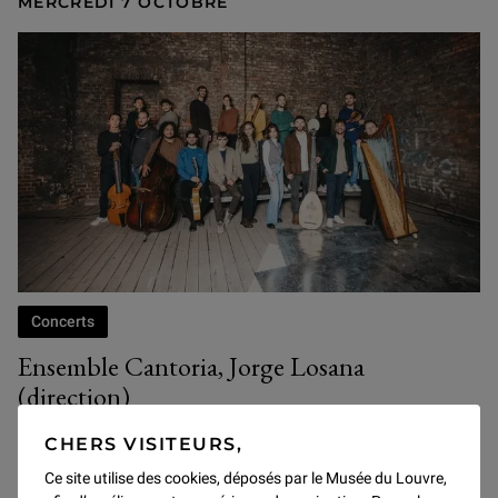
MERCREDI 7 OCTOBRE
Concerts
Ensemble Cantoria, Jorge Losana
(direction)
à 20h
CHERS VISITEURS,
L’ensemble vedette de la jeune génération baroque
Ce site utilise des cookies, déposés par le Musée du Louvre,
espagnole fait ses débuts au Louvre en ouverture de