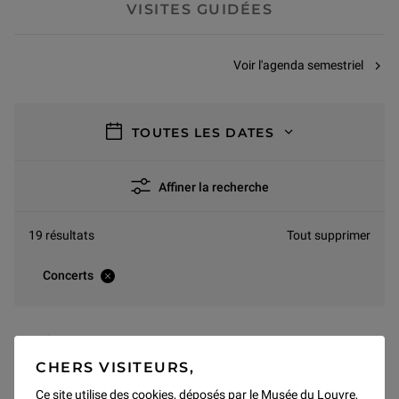
VISITES GUIDÉES
Voir l'agenda semestriel
filtres
TOUTES LES DATES
Affiner la recherche
19 résultats
Tout supprimer
Concerts
AOÛT 2026
CHERS VISITEURS,
Pas de résultats pour ce mois
Ce site utilise des cookies, déposés par le Musée du Louvre,