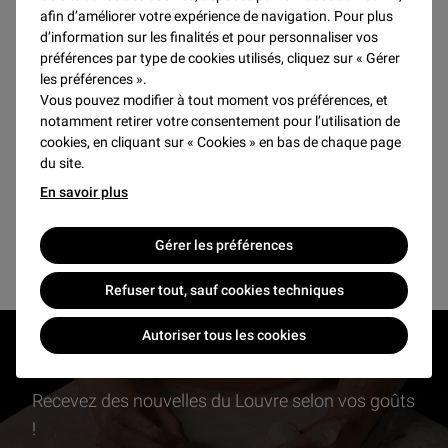
afin d’améliorer votre expérience de navigation. Pour plus
d’information sur les finalités et pour personnaliser vos
préférences par type de cookies utilisés, cliquez sur « Gérer
SEPTEMBRE 2026
les préférences ».
Vous pouvez modifier à tout moment vos préférences, et
Pas de résultats pour ce mois
notamment retirer votre consentement pour l’utilisation de
cookies, en cliquant sur « Cookies » en bas de chaque page
du site.
En savoir plus
Voir plus d'événements et activités
Gérer les préférences
Refuser tout, sauf cookies techniques
Autoriser tous les cookies
RESTONS EN CONTACT
Recevez des nouvelles du Louvre selon vos goûts
!