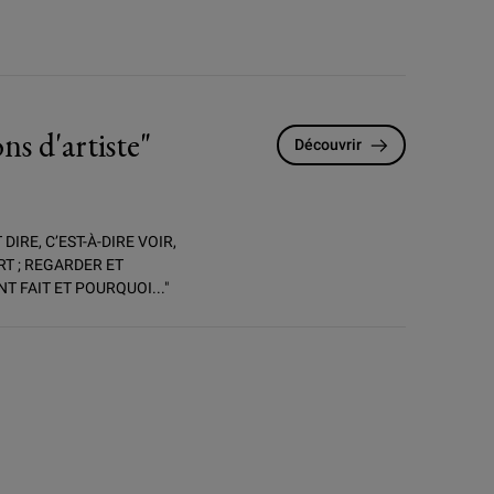
 d'artiste"
Découvrir
DIRE, C’EST-À-DIRE VOIR,
RT ; REGARDER ET
T FAIT ET POURQUOI..."