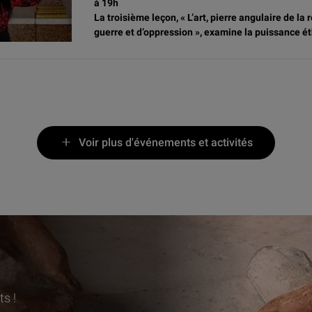
à 19h
La troisième leçon, « L’art, pierre angulaire de l
guerre et d’oppression », examine la puissance éth
Voir plus d'événements et activités
s !