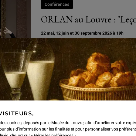
Conférences
ORLAN au Louvre : "Leçons
22 mai, 12 juin et 30 septembre 2026 à 19h
par ORLAN
" J’AI CONÇU CES TROIS LEÇONS POUR ÉCRIRE ET 
MON RAPPORT AU MUSÉE ET À L’HISTOIRE DE L’A
ANALYSER CE QUE LES ARTISTES PRÉCÉDENTS ON
Conférences
Aïn Ghazal (Jordanie)
à 12h30
VISITEURS,
Conférence de Zeidan Kafafi
, Université de Yarmo
e des cookies, déposés par le Musée du Louvre, afin d’améliorer votre expé
our plus d’information sur les finalités et pour personnaliser vos préféren
lisés, cliquez sur « Gérer les préférences ».