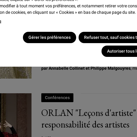
modifier à tout moment vos préférences, et notamment retirer votre co
tion de cookies, en cliquant sur « Cookies » en bas de chaque page du site.
Conférences
s
"Affinités". Les Merveilles d
Gérer les préférences
Refuser tout, sauf cookies
l’Islam aux Objets d’art
Autoriser tous 
à 12h30
par Annabelle Collinet et Philippe Malgouyres
, 
Conférences
ORLAN "Leçons d'artiste" 
responsabilité des artistes