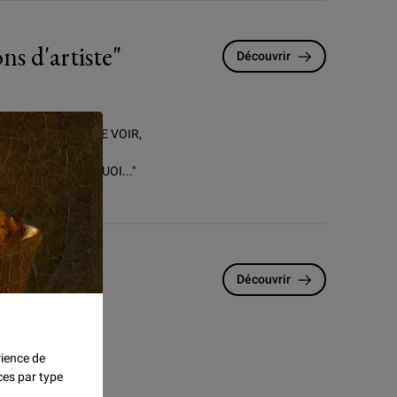
 d'artiste"
Découvrir
DIRE, C’EST-À-DIRE VOIR,
RT ; REGARDER ET
T FAIT ET POURQUOI..."
Découvrir
uk.
rience de
ces par type