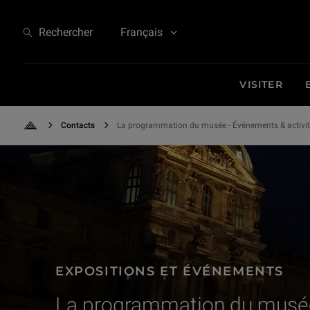
Expositions et Événements - La programmation du musée
Rechercher
Français
VISITER
Contacts
La programmation du musée - Événements & activi
Retour à l'accueil
EXPOSITIONS ET ÉVÉNEMENTS
La programmation du musé