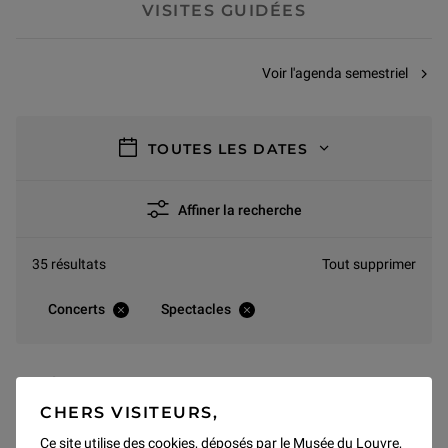
VISITES GUIDÉES
Voir l'agenda semestriel
filtres
TOUTES LES DATES
Affiner la recherche
35 résultats
Tout supprimer
Concerts
Spectacles
AOÛT 2026
CHERS VISITEURS,
Pas de résultats pour ce mois
Ce site utilise des cookies, déposés par le Musée du Louvre,