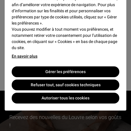
afin d’améliorer votre expérience de navigation. Pour plus
d’information sur les finalités et pour personnaliser vos
préférences par type de cookies utilisés, cliquez sur « Gérer
SEPTEMBRE 2026
les préférences ».
Vous pouvez modifier à tout moment vos préférences, et
Pas de résultats pour ce mois
notamment retirer votre consentement pour l’utilisation de
cookies, en cliquant sur « Cookies » en bas de chaque page
du site.
En savoir plus
Voir plus d'événements et activités
Gérer les préférences
Refuser tout, sauf cookies techniques
Autoriser tous les cookies
RESTONS EN CONTACT
Recevez des nouvelles du Louvre selon vos goûts
!