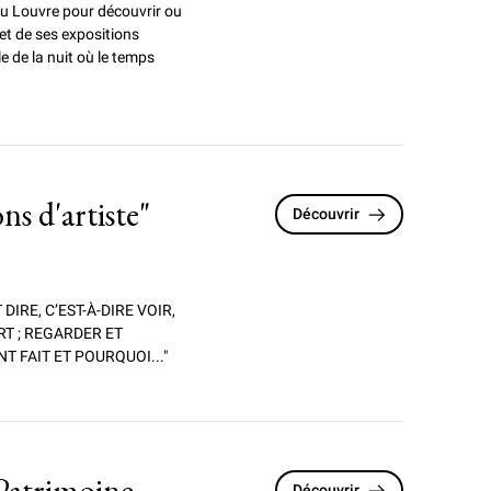
 du Louvre pour
découvrir ou
 et de ses expositions
e de la nuit où le temps
 d'artiste"
Découvrir
DIRE, C’EST-À-DIRE VOIR,
RT ; REGARDER ET
T FAIT ET POURQUOI..."
Patrimoine
Découvrir