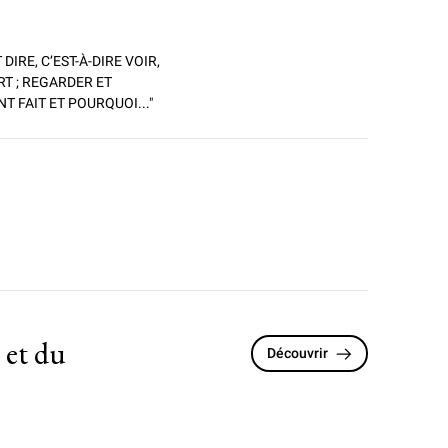
DIRE, C’EST-À-DIRE VOIR,
RT ; REGARDER ET
T FAIT ET POURQUOI..."
 et du
Découvrir