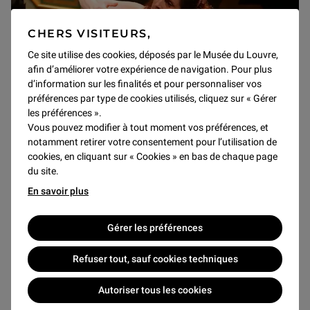
CHERS VISITEURS,
Ce site utilise des cookies, déposés par le Musée du Louvre,
afin d’améliorer votre expérience de navigation. Pour plus
d’information sur les finalités et pour personnaliser vos
préférences par type de cookies utilisés, cliquez sur « Gérer
les préférences ».
Concerts
Vous pouvez modifier à tout moment vos préférences, et
notamment retirer votre consentement pour l’utilisation de
Véronique Gens et Le Concert
cookies, en cliquant sur « Cookies » en bas de chaque page
d’Astrée, Emmanuelle Haïm
du site.
(direction) : "Les amazones
En savoir plus
baroques"
Gérer les préférences
à 20h
En ouverture de l’exposition « AMAZONES »,
Refuser tout, sauf cookies techniques
l’Auditorium du Louvre est fier d’accueillir pour la
première fois l’amazone de la musique ancienne et deux
Autoriser tous les cookies
des artistes françaises les plus fêtées au monde !
Emmanuelle Haïm à la tête de son concert d’Astrée, et la