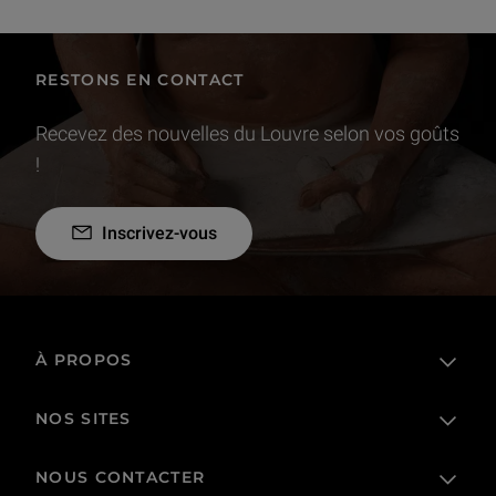
RESTONS EN CONTACT
Recevez des nouvelles du Louvre selon vos goûts
!
Inscrivez-vous
À PROPOS
NOS SITES
L'établissement public
Le Louvre en France et dans le monde
NOUS CONTACTER
Billetterie
Règlement de visite