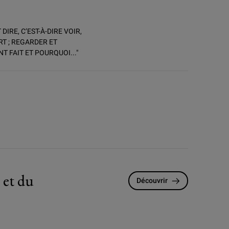
DIRE, C’EST-À-DIRE VOIR,
RT ; REGARDER ET
T FAIT ET POURQUOI..."
 et du
Découvrir