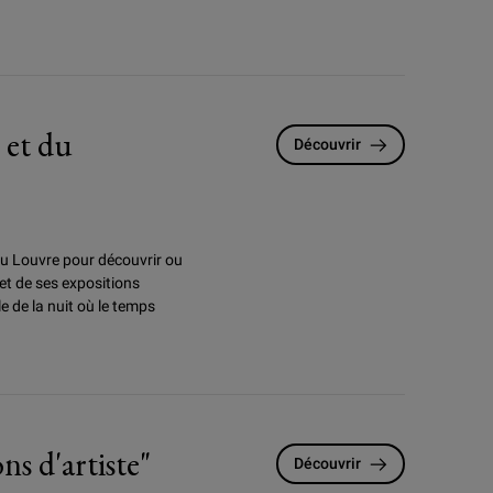
 et du
Découvrir
 du Louvre pour
découvrir ou
 et de ses expositions
e de la nuit où le temps
 d'artiste"
Découvrir