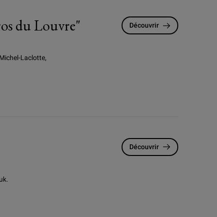
éros du Louvre"
Découvrir
Michel-Laclotte,
Découvrir
uk.