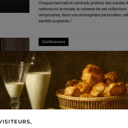
Chaque mercredi et vendredi, profitez des soirées
redécouvrir le musée, la richesse de ses collections
temporaires, dans une atmosphère particulière, cell
semble suspendu !
Conférences
ORLAN au Louvre : "Leçons
22 mai, 12 juin et 30 septembre 2026 à 19h
par ORLAN
" J’AI CONÇU CES TROIS LEÇONS POUR ÉCRIRE ET 
MON RAPPORT AU MUSÉE ET À L’HISTOIRE DE L’A
ANALYSER CE QUE LES ARTISTES PRÉCÉDENTS ON
Événements
VISITEURS,
Journées Européennes du 