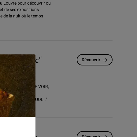
 du Louvre pour
découvrir ou
 et de ses expositions
e de la nuit où le temps
 d'artiste"
Découvrir
DIRE, C’EST-À-DIRE VOIR,
RT ; REGARDER ET
T FAIT ET POURQUOI..."
Patrimoine
Découvrir