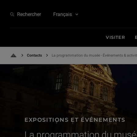
Expositions et Événements - La programmation du musée
Rechercher
Français
VISITER
Contacts
La programmation du musée - Événements & activi
Retour à l'accueil
EXPOSITIONS ET ÉVÉNEMENTS
La programmation du musé