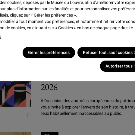
e des cookies, déposés par le Musée du Louvre, afin d’améliorer votre expé
2026
our plus d’information sur les finalités et pour personnaliser vos préféren
lisés, cliquez sur « Gérer les préférences ».
modifier à tout moment vos préférences, et notamment retirer votre co
À l’occasion des Journées européennes du patrimo
tion de cookies, en cliquant sur « Cookies » en bas de chaque page du site.
vous invite à explorer l’envers de son histoire, à tra
s
lieux habituellement inaccessibles au public.
Gérer les préférences
Refuser tout, sauf cookies
Événements
Autoriser tous 
Journées Européennes du 
2026
À l’occasion des Journées européennes du patrimo
vous invite à explorer l’envers de son histoire, à tra
lieux habituellement inaccessibles au public.