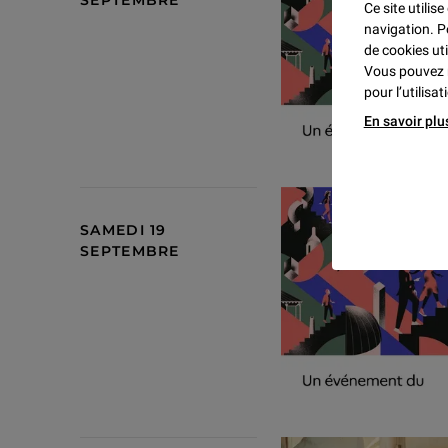
SEPTEMBRE
Ce site utilis
navigation. P
de cookies uti
Vous pouvez 
pour l’utilisa
En savoir plu
SAMEDI 19
SEPTEMBRE