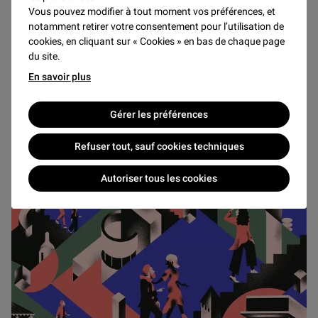
Patrimoine 2026
Vous pouvez modifier à tout moment vos préférences, et
notamment retirer votre consentement pour l’utilisation de
À l’occasion des Journées européennes du patrimoine,
cookies, en cliquant sur « Cookies » en bas de chaque page
le musée du Louvre vous invite à explorer l’envers de
du site.
son histoire, à travers des visites inédites de lieux
En savoir plus
habituellement inaccessibles au public.
Gérer les préférences
Découvrir
Refuser tout, sauf cookies techniques
SAMEDI 19 SEPTEMBRE
Autoriser tous les cookies