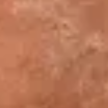
VISITES GUIDÉES
Voir l'agenda semestriel
filtres
TOUTES LES DATES
Affiner la recherche
85 résultats
Tout supprimer
Concerts
Conférences
Films
Événements
AOÛT 2026
1 JANVIER 2025 – 31 DÉCEMBRE 2026
En nocturne
Les nocturnes du mercredi et du vendredi
Événements