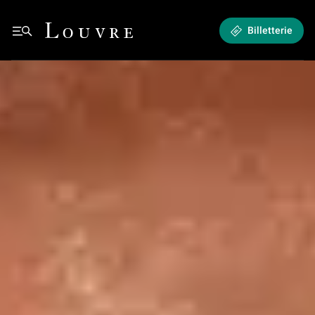
Expositions et Événements - La programmation du musée
Louvre - Retour à l'accueil
Billetterie
Retour à l'accueil
See all breadcrumbs
Contacts
La programmation du musée - Événements & activités
La programmation
Expositions et Événements
- Événements & activités
du musée
EXPOSITIONS
ÉVÉNEMENTS & ACTIVITÉS