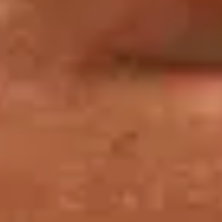
SEPTEMBRE 2026
1 JANVIER 2025 – 31 DÉCEMBRE 2026
En nocturne
Les nocturnes du mercredi et du vendredi
Événements
De 18h à 21h
Chaque mercredi et vendredi, profitez des soirées du Louvre pour
découvrir ou redécouvrir le musée, la richesse de ses collections et
de ses expositions temporaires, dans une atmosphère particulière,
celle de la nuit où le temps semble suspendu !
Découvrir
22 MAI – 30 SEPTEMBRE 2026
ORLAN au Louvre : "Leçons d'artiste"
Conférences
22 mai, 12 juin et 30 septembre 2026 à 19h
par ORLAN
" J’AI CONÇU CES TROIS LEÇONS POUR ÉCRIRE ET DIRE, C’EST-À-
DIRE VOIR, MON RAPPORT AU MUSÉE ET À L’HISTOIRE DE L’ART ;
REGARDER ET ANALYSER CE QUE LES ARTISTES PRÉCÉDENTS