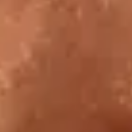
De 18h à 21h
Chaque mercredi et vendredi, profitez des soirées du Louvre pour
découvrir ou redécouvrir le musée, la richesse de ses collections et
de ses expositions temporaires, dans une atmosphère particulière,
celle de la nuit où le temps semble suspendu !
Découvrir
22 MAI – 30 SEPTEMBRE 2026
ORLAN au Louvre : "Leçons d'artiste"
Conférences
22 mai, 12 juin et 30 septembre 2026 à 19h
par ORLAN
" J’AI CONÇU CES TROIS LEÇONS POUR ÉCRIRE ET DIRE, C’EST-À-
DIRE VOIR, MON RAPPORT AU MUSÉE ET À L’HISTOIRE DE L’ART ;
REGARDER ET ANALYSER CE QUE LES ARTISTES PRÉCÉDENTS
ONT FAIT ET POURQUOI..."
Découvrir