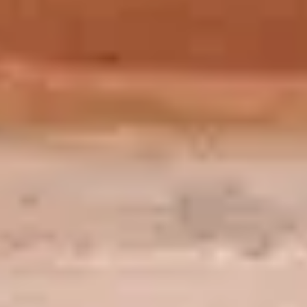
ONT FAIT ET POURQUOI..."
Découvrir
SAMEDI 19 SEPTEMBRE
Journées Européennes du Patrimoine 2026
Événements
À l’occasion des Journées européennes du patrimoine,
le musée du
Louvre vous invite à explorer l’envers de son histoire, à travers des
visites inédites de lieux habituellement inaccessibles au public.
Découvrir
SAMEDI 19 SEPTEMBRE
Journées Européennes du Patrimoine 2026
Événements
À l’occasion des Journées européennes du patrimoine,
le musée du
Louvre vous invite à explorer l’envers de son histoire, à travers des
visites inédites de lieux habituellement inaccessibles au public.
Découvrir