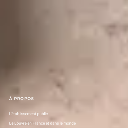
Découvrir
Voir plus d'événements et activités
Restons en contact
Recevez des nouvelles du Louvre selon vos goûts !
Inscrivez-vous
À PROPOS
L'établissement public
Le Louvre en France et dans le monde