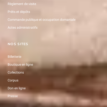
Règlement de visite
Prêts et dépôts
Commande publique et occupation domaniale
Actes administratifs
NOS SITES
Billetterie
Boutique en ligne
Collections
Corpus
Don en ligne
Presse