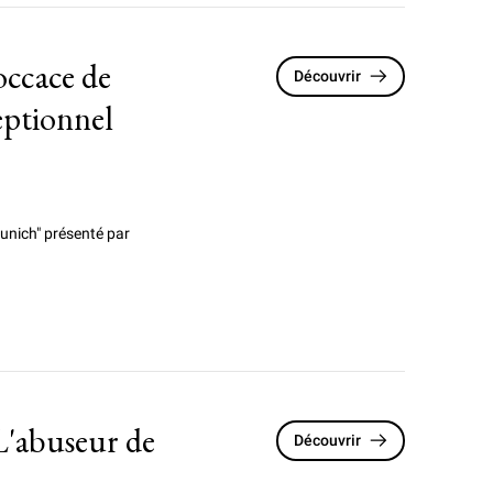
occace de
Découvrir
ptionnel
unich" présenté par
L'abuseur de
Découvrir