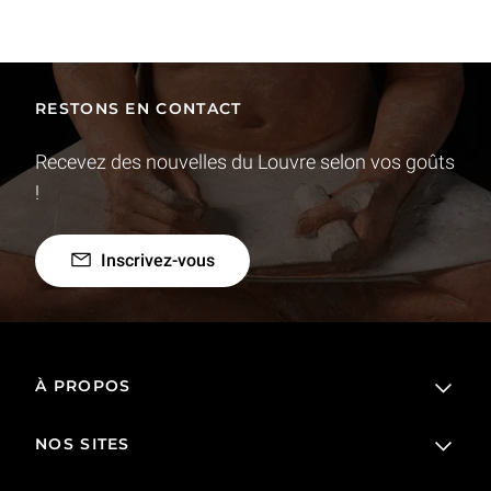
RESTONS EN CONTACT
Recevez des nouvelles du Louvre selon vos goûts
!
Inscrivez-vous
À PROPOS
NOS SITES
L'établissement public
Le Louvre en France et dans le monde