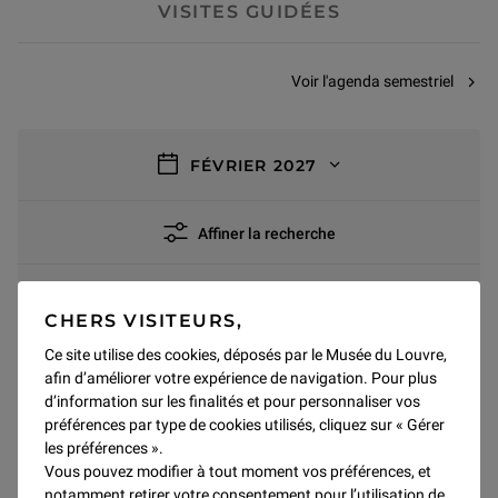
VISITES GUIDÉES
Voir l'agenda semestriel
filtres
FÉVRIER 2027
Affiner la recherche
0 résultat
Tout supprimer
CHERS VISITEURS,
Ateliers
Ce site utilise des cookies, déposés par le Musée du Louvre,
afin d’améliorer votre expérience de navigation. Pour plus
d’information sur les finalités et pour personnaliser vos
préférences par type de cookies utilisés, cliquez sur « Gérer
FÉVRIER 2027
les préférences ».
Vous pouvez modifier à tout moment vos préférences, et
Pas de résultats pour ce mois
notamment retirer votre consentement pour l’utilisation de