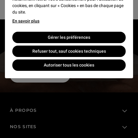
cookies, en cliquant sur « Cookies » en bas de chaque page
du site.
En savoir plus
RESTONS EN CONTACT
Gérer les préférences
Recevez des nouvelles du Louvre selon vos goûts
Refuser tout, sauf cookies techniques
!
Autoriser tous les cookies
Inscrivez-vous
À PROPOS
NOS SITES
L'établissement public
Le Louvre en France et dans le monde