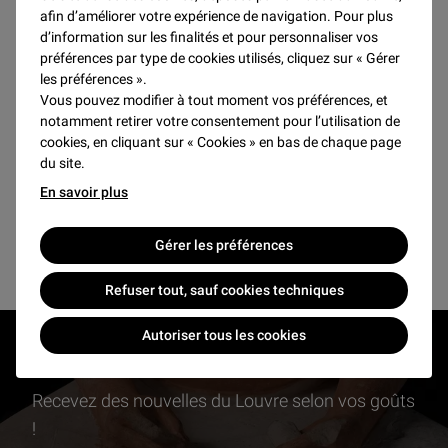
afin d’améliorer votre expérience de navigation. Pour plus
d’information sur les finalités et pour personnaliser vos
préférences par type de cookies utilisés, cliquez sur « Gérer
SEPTEMBRE 2026
les préférences ».
Vous pouvez modifier à tout moment vos préférences, et
Pas de résultats pour ce mois
notamment retirer votre consentement pour l’utilisation de
cookies, en cliquant sur « Cookies » en bas de chaque page
du site.
En savoir plus
Voir plus d'événements et activités
Gérer les préférences
Refuser tout, sauf cookies techniques
Autoriser tous les cookies
RESTONS EN CONTACT
Recevez des nouvelles du Louvre selon vos goûts
!