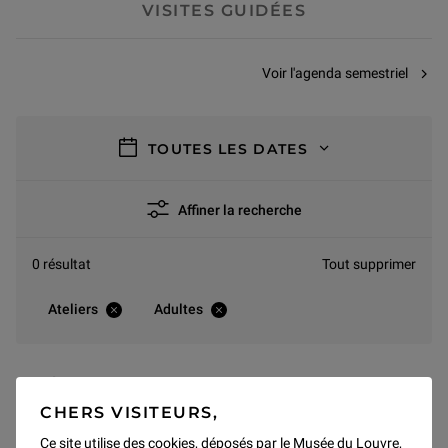
VISITES GUIDÉES
Voir l'agenda semestriel
filtres
TOUTES LES DATES
Affiner la recherche
0 résultat
Tout supprimer
Ateliers
Adultes
AOÛT 2026
CHERS VISITEURS,
Pas de résultats pour ce mois
Ce site utilise des cookies, déposés par le Musée du Louvre,