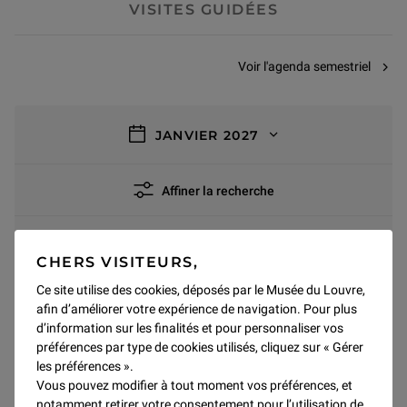
VISITES GUIDÉES
Voir l'agenda semestriel
filtres
JANVIER 2027
Affiner la recherche
0 résultat
Tout supprimer
CHERS VISITEURS,
Ateliers
Adultes
Ce site utilise des cookies, déposés par le Musée du Louvre,
afin d’améliorer votre expérience de navigation. Pour plus
d’information sur les finalités et pour personnaliser vos
préférences par type de cookies utilisés, cliquez sur « Gérer
JANVIER 2027
les préférences ».
Vous pouvez modifier à tout moment vos préférences, et
Pas de résultats pour ce mois
notamment retirer votre consentement pour l’utilisation de