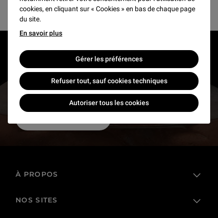
cookies, en cliquant sur « Cookies » en bas de chaque page
du site.
En savoir plus
RESTONS EN CONTACT
Gérer les préférences
Recevez des nouvelles du Louvre selon vos goûts
Refuser tout, sauf cookies techniques
!
Autoriser tous les cookies
Inscrivez-vous
À PROPOS
NOS SITES
L'établissement public
Le Louvre en France et dans le monde