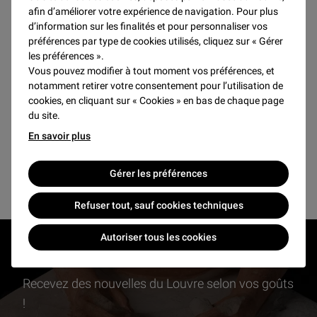
afin d’améliorer votre expérience de navigation. Pour plus
d’information sur les finalités et pour personnaliser vos
préférences par type de cookies utilisés, cliquez sur « Gérer
SEPTEMBRE 2026
les préférences ».
Vous pouvez modifier à tout moment vos préférences, et
Pas de résultats pour ce mois
notamment retirer votre consentement pour l’utilisation de
cookies, en cliquant sur « Cookies » en bas de chaque page
du site.
En savoir plus
Voir plus d'événements et activités
Gérer les préférences
Refuser tout, sauf cookies techniques
Autoriser tous les cookies
RESTONS EN CONTACT
Recevez des nouvelles du Louvre selon vos goûts
!