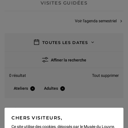
VISITES GUIDÉES
Voir l'agenda semestriel
filtres
TOUTES LES DATES
Affiner la recherche
0 résultat
Tout supprimer
Ateliers
Adultes
AOÛT 2026
CHERS VISITEURS,
Pas de résultats pour ce mois
Ce site utilise des cookies, déposés par le Musée du Louvre,