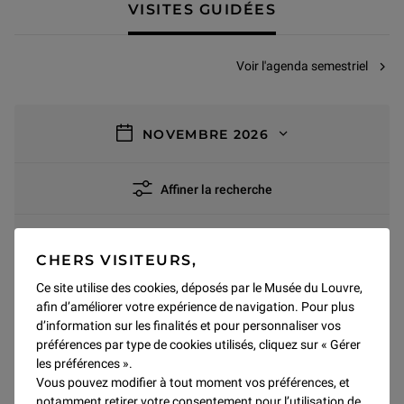
VISITES GUIDÉES
Voir l'agenda semestriel
filtres
NOVEMBRE 2026
Affiner la recherche
0 résultat
Tout supprimer
CHERS VISITEURS,
Malentendants
Ce site utilise des cookies, déposés par le Musée du Louvre,
afin d’améliorer votre expérience de navigation. Pour plus
d’information sur les finalités et pour personnaliser vos
préférences par type de cookies utilisés, cliquez sur « Gérer
NOVEMBRE 2026
les préférences ».
Vous pouvez modifier à tout moment vos préférences, et
Pas de résultats pour ce mois
notamment retirer votre consentement pour l’utilisation de