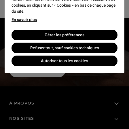
cookies, en cliquant sur « Cookies » en bas de chaque page
du site.
En savoir plus
RESTONS EN CONTACT
Gérer les préférences
Recevez des nouvelles du Louvre selon vos goûts
Refuser tout, sauf cookies techniques
!
Autoriser tous les cookies
Inscrivez-vous
À PROPOS
NOS SITES
L'établissement public
Le Louvre en France et dans le monde