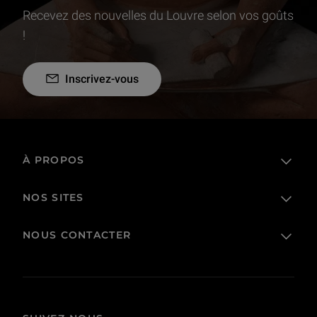
Recevez des nouvelles du Louvre selon vos goûts
!
Inscrivez-vous
À PROPOS
NOS SITES
L'établissement public
Le Louvre en France et dans le monde
NOUS CONTACTER
Billetterie
Règlement de visite
Boutique en ligne
Prêts et dépôts
FAQ
Collections
Commande publique et occupation domaniale
Contacts
Corpus
Actes administratifs