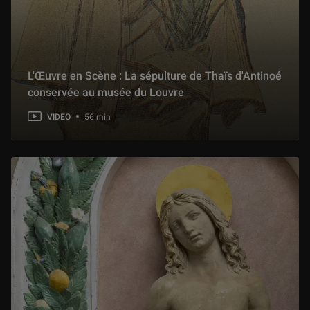
Présentation de l'exposition "Une passion chinoise. La collection de monsieur Thiers"
1 h 01 min
Présentation de l'exposition « Mamlouks 1250-1517 »
L'Œuvre en Scène : La sépulture de Thaïs d'Antinoé
1 h 14 min
conservée au musée du Louvre
VIDEO
56 min
Watteau ou pas Watteau ? Le défi de l'attribution
1 h 09 min
Présentation d'exposition "LOUVRE COUTURE. Objets d'art, objets de mode"
1 h 03 min
Présentation d'exposition : « Figures du fou. Du Moyen Âge aux Romantiques »
1 h 11 min
Présentation d'exposition : « Chefs-d’œuvre de la collection Torlonia »