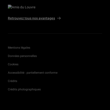
Présentation de l'exposition : Un rêve d’Italie. La collection du marquis Campana
59 min
Retrouvez tous nos avantages
Présentation de l'exposition : Gravure en clair-obscur. Cranach, Raphaël, Rubens...
1 h 13 min
Présentation de l'exposition : L'Archéologie en bulles
Mentions légales
1 h 09 min
Données personnelles
Cookies
Présentation de l'exposition : En société. Pastels du Louvre des 17e et 18e siècles
54 min
Accessibilité : partiellement conforme
Crédits
Présentation de l'exposition : Une lutte moderne. De Delacroix à nos jours
Crédits photographiques
1 h 05 min
Présentation de l'exposition : La France vue du Grand Siècle. Dessins d’Israël Silvestre (1621-1691)