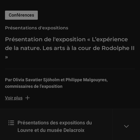
Conférences
Présentations d'expositions
Présentation de l'exposition « L’expérience
de la nature. Les arts à la cour de Rodolphe II
»
Par Olivia Savatier Sjöholm et Philippe Malgouyres,
commissaires de l’exposition
Voir plus
L’empereur Rodolphe II (1552-1612) est l’un des souverains
européens dont le désir de pénétrer les arcanes de la nature fut le
Présentations des expositions du
plus vif. Il appela à sa cour savants et artistes, venus de toute
Louvre et du musée Delacroix
reveal
l’Europe, qui travaillèrent à proximité les uns des autres dans
l’enceinte du château, faisant de Prague un véritable laboratoire, un