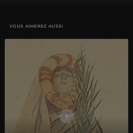
lieu d’expérimentation, qui ouvrit la voie à une nouvelle approche de
la nature basée sur l’observation directe.
Présentation de l'exposition "L'Eau primordiale. Leçons de Mésopotamie"
1 h 13 min
Organisée en partenariat avec la galerie nationale de Prague, cette
VOUS AIMEREZ AUSSI
exposition rassemble une centaine d’œuvres dont la plupart ont été
commandées ou achetées par Rodolphe II pour sa célèbre
Présentation de l'exposition "Martin Schongauer, le bel immortel" le 13 avril 2026 à l'auditorium Michel Laclotte
Kunstkammer. Elle souhaite mettre en lumière l’aspect novateur de
1 h 20 min
ce courant « naturaliste », en relation avec les premiers
développements de la science expérimentale, qui permet de
repenser le creuset pragois moins comme les derniers feux de la
Présentation de l'exposition "Michel-Ange Rodin. Corps vivants" le 5 mai 2026 à l'auditorium Michel Laclotte
Renaissance que le bourgeonnement prometteur de la modernité.
1 h 16 min
En lien avec l'exposition « L’expérience de la nature. Les arts à
Prague à la cour de Rodolphe II » du 19 mars au 30 juin 2025 au
Présentation de l'exposition "Jacques-Louis David"
musée du Louvre
1 h 28 min
Présentation de l'exposition "Dessins des Carrache - La fabrique de la galerie Farnèse "
1 h 21 min