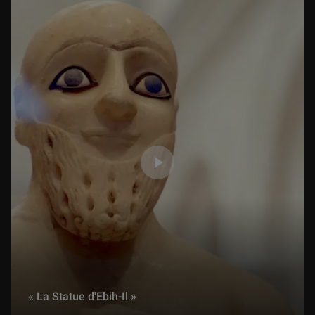
Présentation de l'exposition : En scène ! Dessins de costumes de la collection Edmond de Rothschild
1 h 20 min
Présentation de l'exposition : Paris – Athènes. Naissance de la Grèce moderne 1675 ‐ 1919
1 h 27 min
Présentation de l'exposition : Venus d'ailleurs, matériaux et objets voyageurs
51 min
Présentation de l'exposition : Un duel romantique, Le Giaour de Lord Byron par Delacroix
1 h 01 min
Présentation de l'exposition : Le Corps et l'Âme. De Donatello à Michel-Ange. Sculptures italiennes de la Renaissance
59 min
« La Statue d'Ebih-Il »
Présentation de l'exposition : Albrecht Altdorfer. Maître de la Renaissance allemande