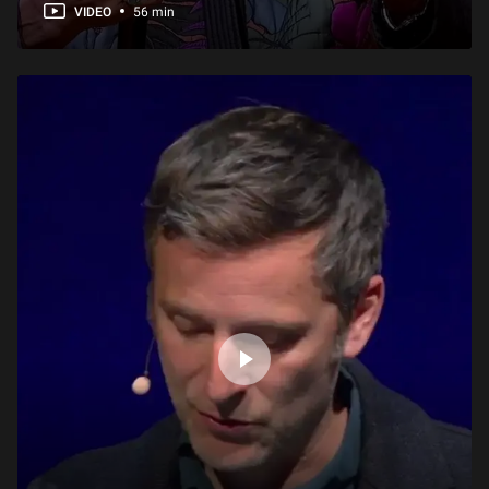
VIDEO
56 min
Présentation de l'exposition : Delacroix et la nature
1 min
Présentation de l'exposition : En scène ! Dessins de costumes de la collection Edmond de Rothschild
1 h 20 min
Présentation de l'exposition : Paris – Athènes. Naissance de la Grèce moderne 1675 ‐ 1919
1 h 27 min
Présentation de l'exposition : Venus d'ailleurs, matériaux et objets voyageurs
51 min
Présentation de l'exposition : Un duel romantique, Le Giaour de Lord Byron par Delacroix
1 h 01 min