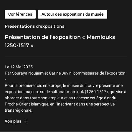
Conférences
Autour des expositions du musée
Présentations d'expositions
Présentation de l'exposition « Mamlouks
1250-1517 »
Le 12 Mai 2025.
Par Souraya Noujaïm et Carine Juvin, commissaires de l’exposition
-
Pour la première fois en Europe, le musée du Louvre présente une
exposition majeure sur le sultanat mamlouk (1250-1517), qui vise à
aborder dans toute son ampleur et sa richesse cet âge d’or du
Proche-Orient islamique, en l’inscrivant dans une perspective
transrégionale.
Esclaves militaires d’origine majoritairement turque puis
Voir plus
caucasienne, les Mamlouks ont construit leur légende sur leur