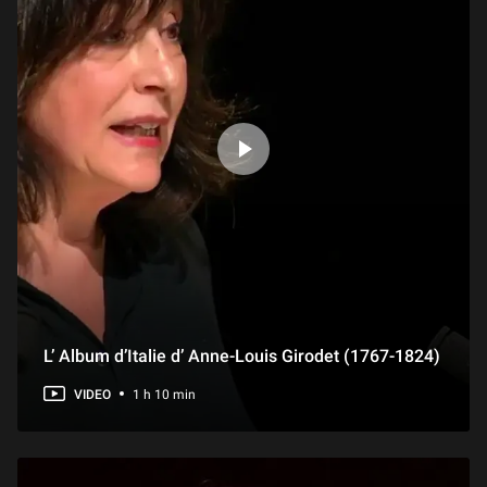
Présentation d'exposition : « Figures du fou. Du Moyen Âge aux Romantiques »
Louvre.
1 h 11 min
Exposition réalisée avec la participation exceptionnelle de la
Bibliothèque nationale de France.
Présentation d'exposition : « Chefs-d’œuvre de la collection Torlonia »
1 h 26 min
Présentation d'exposition : « L'Olympisme : une invention moderne, un héritage antique »
1 h 03 min
Présentation d'exposition : « Revoir Van Eyck. La Vierge du Chancelier Rolin »
1 h 04 min
L’ Album d’Italie d’ Anne-Louis Girodet (1767-1824)
Présentation d'exposition : « Dialogues d’antiquités orientales. The Met au Louvre »
1 h 06 min
VIDEO
1 h 10 min
Présentation d'exposition : « Ingres et Delacroix, Objets d'artistes »
1 h 01 min