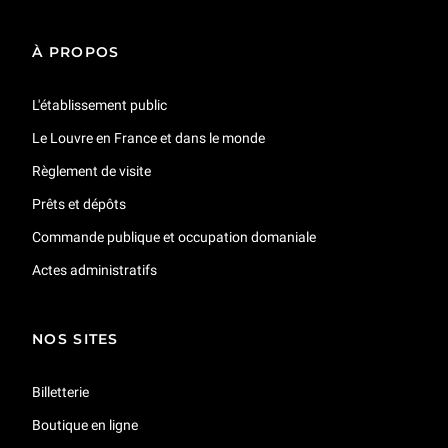
À PROPOS
Présentation de l'exposition : Antoine-Jean Gros (1771-1835), dessins du Louvre
1 h 02 min
L'établissement public
Le Louvre en France et dans le monde
Présentation de l'exposition : « Le goût de l’Orient : Georges Marteau collectionneur »
44 min
Règlement de visite
Prêts et dépôts
Présentation d'exposition : Dans l'atelier, la création à l'œuvre
Commande publique et occupation domaniale
54 min
Actes administratifs
Présentation de l'exposition : Royaumes oubliés. De l'empire hittite aux Araméens
58 min
NOS SITES
Billetterie
Présentation de l'exposition : Delacroix et Eugène. L’homme derrière l’artiste
1 h 04 min
Boutique en ligne