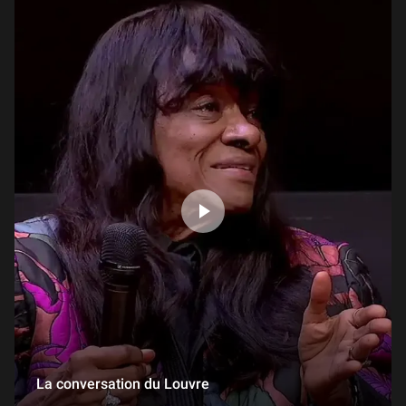
Présentation d'exposition " Le trésor de Notre-Dame. Des origines à Viollet-Le-Duc "
1 h 00 min
Présentation d’exposition : Dessins bolonais du XVIe siècle dans les collections du Louvre
1 h 01 min
Présentation d'exposition : Les Choses.
1 h 06 min
Présentation de l'exposition : « L'Âge d'or de la Renaissance portugaise »
1 h 01 min
Présentation de l'exposition : Pharaon des Deux Terres. L'épopée africaine des rois de Napata
1 h 05 min
La conversation du Louvre