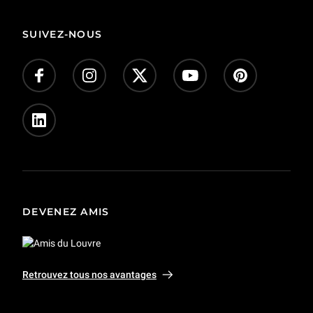
Présentation de l'exposition : Une lutte moderne. De Delacroix à nos jours
1 h 05 min
SUIVEZ-NOUS
Présentation de l'exposition : La France vue du Grand Siècle. Dessins d’Israël Silvestre (1621-1691)
1 h 02 min
Présentation de l'exposition : Dessiner en plein air. Variations du dessin sur nature dans la première moitié du XIXe siècle
58 min
Présentation de l'exposition : François Ier et l'art des Pays-Bas
1 h 06 min
DEVENEZ AMIS
Présentation de l'exposition : Théâtre du pouvoir
1 h 06 min
Retrouvez tous nos avantages
Présentation de l'exposition : Delacroix (1798-1863)
1 h 11 min