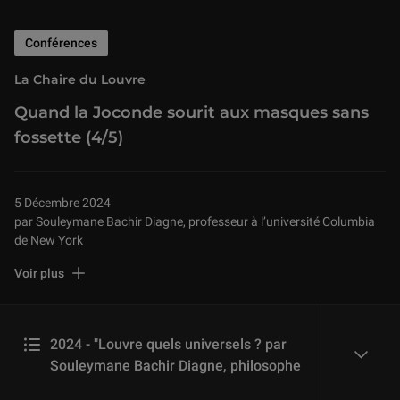
Conférences
La Chaire du Louvre
Quand la Joconde sourit aux masques sans
fossette (4/5)
5 Décembre 2024
par Souleymane Bachir Diagne, professeur à l’université Columbia
de New York
Comment les objets se parlent-ils à travers le musée, si ils le
Voir plus
peuvent ?
Cette conférence portera sur les multiples possibilités de construire
des dialogues entre des pièces pourtant éloignées dans l’espace et
2024 - "Louvre quels universels ? par
le temps et appartenant à des aires de civilisation tout à fait
Souleymane Bachir Diagne, philosophe
reveal
différentes.
Des expériences de transversalité et de trans-temporalité, de mise