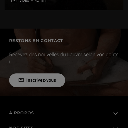
VIDEO
42 min
RESTONS EN CONTACT
Recevez des nouvelles du Louvre selon vos goûts
!
Inscrivez-vous
À PROPOS
NOS SITES
L'établissement public