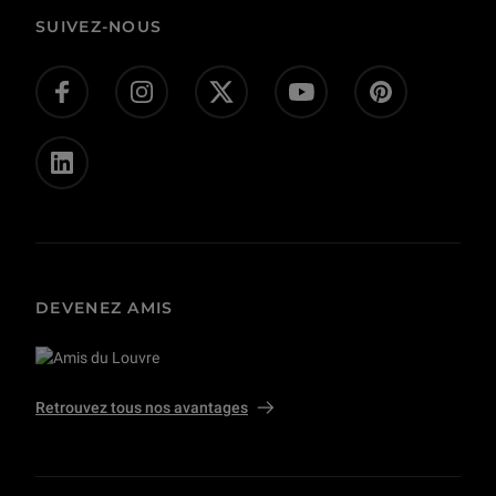
Corpus
Actes administratifs
SUIVEZ-NOUS
Donnez-nous votre avis !
Don en ligne
Offres d’emploi - concours
Presse
Privatisations et tournages
DEVENEZ AMIS
Retrouvez tous nos avantages