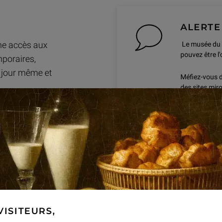
ALERTE
ne accès aux
Le musée du 
pouvez être l'o
poraires,
e jour même et
Méfiez-vous de
des sites miro
vendeurs à la
Vous vous exp
musée.
Tarifs d'entrée
Tarif France et EEE
Visiteurs résidents et/ou resso
VISITEURS,
Economique Européen