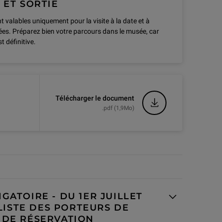
 ET SORTIE
rtissants des pays de l’Espace
nt valables uniquement pour la visite à la date et à
uées. Préparez bien votre parcours dans le musée, car
atif d’identité nominatif en cours de
st définitive.
arte d’identité, passeport, permis de
 accompagnateur,
’invalidité, d’une carte mobilité Inclusion
Télécharger le document
re.
.pdf (1,9Mo)
idents d'un pays de l’Espace économique
tion de France Travail ou son équivalent
6 mois, accompagnée d’un justificatif
GATOIRE - DU 1ER JUILLET
ciaux et résidents d'un pays de l’Espace
 LISTE DES PORTEURS DE
 DE RÉSERVATION