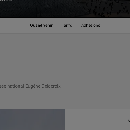
Quand venir
Tarifs
Adhésions
ée national Eugène-Delacroix