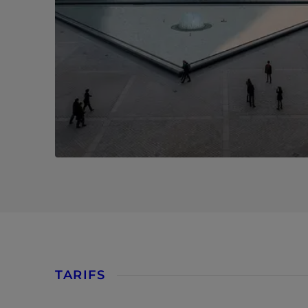
Back to tabs of site selection
TARIFS