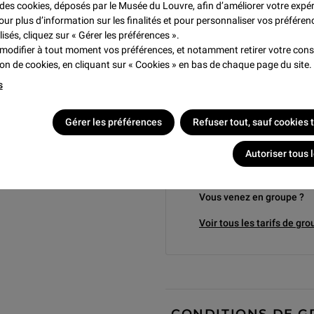
e des cookies, déposés par le Musée du Louvre, afin d’améliorer votre expé
our plus d’information sur les finalités et pour personnaliser vos préféren
lisés, cliquez sur « Gérer les préférences ».
Tarif hors EEE
modifier à tout moment vos préférences, et notamment retirer votre co
Visiteurs non résidents et/ou 
tion de cookies, en cliquant sur « Cookies » en bas de chaque page du site.
Economique Européen
s
- de 18 ans, - de 26 ans r
Gérer les préférences
Refuser tout, sauf cookies
économique européen
Consulter plus bas la liste co
Autoriser tous 
Vous venez en groupe ?
Voir tous les tarifs de gr
CONDITIONS DE GR