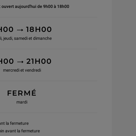
 ouvert aujourd'hui de 9h00 à 18h00
TO
H00
18H00
i, jeudi, samedi et dimanche
TO
H00
21H00
mercredi et vendredi
FERMÉ
mardi
ant la fermeture
in avant la fermeture