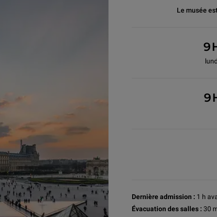
Le musée est
9
lund
9
Dernière admission :
1 h av
Évacuation des salles :
30 m