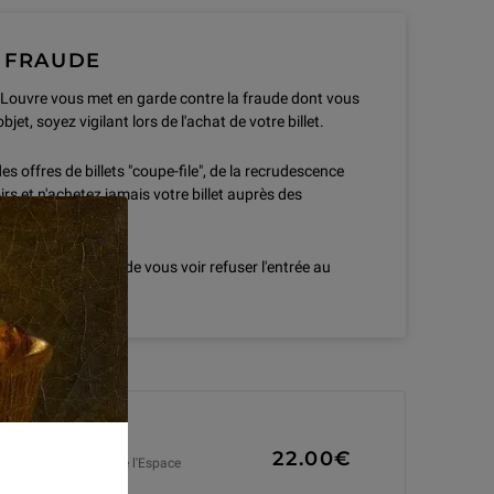
 FRAUDE
Louvre vous met en garde contre la fraude dont vous
bjet, soyez vigilant lors de l'achat de votre billet.
s offres de billets "coupe-file", de la recrudescence
irs et n'achetez jamais votre billet auprès des
 sauvette.
oseriez au risque de vous voir refuser l'entrée au
22.00€
rtissants d'un pays de l'Espace