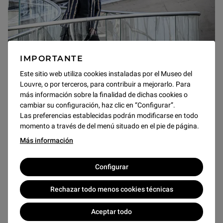
Eventos
IMPORTANTE
ESPAÑA EN EL LOUVRE
Este sitio web utiliza cookies instaladas por el Museo del
Louvre, o por terceros, para contribuir a mejorarlo. Para
más información sobre la finalidad de dichas cookies o
Del 9 octubre al 13 diciembre de 2026
cambiar su configuración, haz clic en “Configurar”.
Con motivo de las exposiciones «Zurbarán» y
Las preferencias establecidas podrán modificarse en todo
«Esculpir el color»
momento a través de del menú situado en el pie de página.
Con el apoyo excepcional de Acción Cultural Española.
Más información
Configurar
Discover
Rechazar todo menos cookies técnicas
Aceptar todo