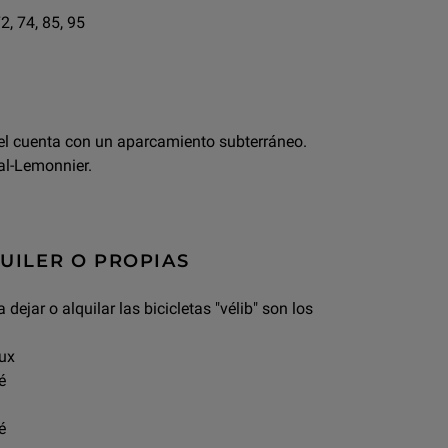
72, 74, 85, 95
sel cuenta con un aparcamiento subterráneo.
al-Lemonnier.
QUILER O PROPIAS
ejar o alquilar las bicicletas "vélib" son los
aux
é
é