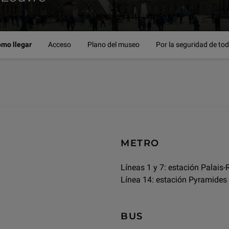
mo llegar
Acceso
Plano del museo
Por la seguridad de to
METRO
Líneas 1 y 7: estación Palais
Línea 14: estación Pyramides
BUS