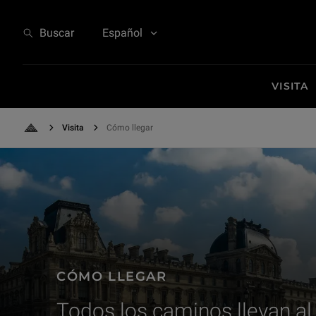
Cómo llegar - Todos los caminos llevan al Louvre
Buscar
Español
VISITA
Visita
Cómo llegar
Back to Home
CÓMO LLEGAR
Todos los caminos llevan al