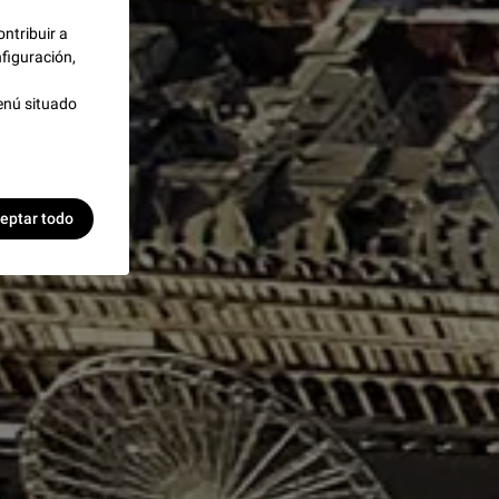
ontribuir a
figuración,
enú situado
eptar todo