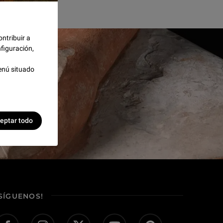
ontribuir a
figuración,
enú situado
eptar todo
¡SÍGUENOS!