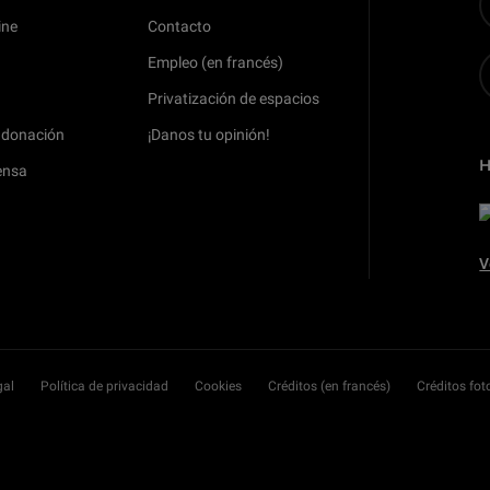
ine
Contacto
Empleo (en francés)
Privatización de espacios
 donación
¡Danos tu opinión!
ensa
V
gal
Política de privacidad
Cookies
Créditos (en francés)
Créditos fot