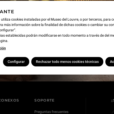
TANTE
 utiliza cookies instaladas por el Museo del Louvre, o por terceros, para c
ra más información sobre la finalidad de dichas cookies o cambiar su con
onfigurar”.
ias establecidas podrán modificarse en todo momento a través de del m
ágina.
s !
ción
Configurar
Rechazar todo menos cookies técnicas
Ac
 CONEXOS
SOPORTE
Preguntas frecuentes