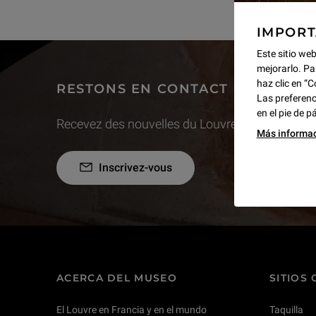
IMPOR
Este sitio web
mejorarlo. Pa
haz clic en “C
RESTONS EN CONTACT
Las preferenc
en el pie de p
Recevez des nouvelles du Louvre selon vos goût
Más informa
Inscrivez-vous
ACERCA DEL MUSEO
SITIOS
El Louvre en Francia y en el mundo
Taquilla