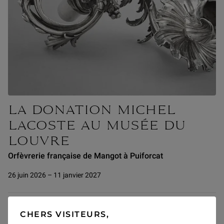
LA DONATION MICHEL
LACOSTE AU MUSÉE DU
LOUVRE
Orfèvrerie française de Mangot à Puiforcat
26 juin 2026 – 11 janvier 2027
CHERS VISITEURS,