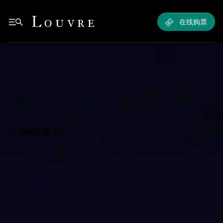
临展与活动
Louvre - Back to Home
在线购票
See all breadcrumbs
- 社教活动
Back to Home
- 社教活动
临展与活动
社教活动
filters
全部日期
Refine the search
0 results
Delete all
8月 2026
在这个月中没有找到