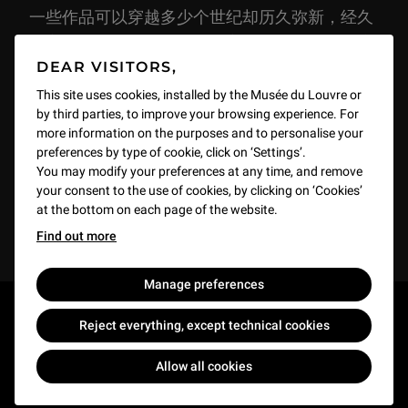
一些作品可以穿越多少个世纪却历久弥新，经久
不衰，载入千秋史册，成为永恒。时至今日，这
DEAR VISITORS,
些作品以其超越国界和文化的艺术魅力，传达着
普世价值。卢浮宫是与典藏级作品聚首相遇的理
This site uses cookies, installed by the Musée du Louvre or
by third parties, to improve your browsing experience. For
想之地。在卢浮宫的宫殿中，陈列着举世闻名的
more information on the purposes and to personalise your
绘画、雕塑、建筑作品和工艺品，出自驰名天下
preferences by type of cookie, click on ‘Settings’.
的意大利、法国大师之手，还有古代不知姓名的
You may modify your preferences at any time, and remove
your consent to the use of cookies, by clicking on ‘Cookies’
大师们的不朽之作。没有两件杰作是雷同的！
at the bottom on each page of the website.
Find out more
Manage preferences
Reject everything, except technical cookies
关于我们
Allow all cookies
本馆其他网站
活跃于法国及全球的卢浮宫