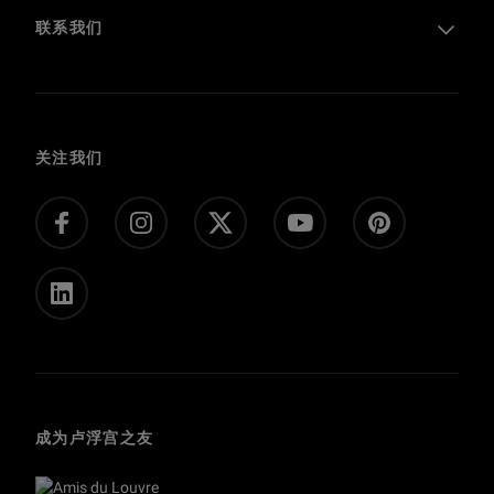
参观条例
联系我们
在线购票
在线纪念品店
常见问题解答
馆藏
联系我们
语料库
关注我们
满意度调查
在线捐款
私人包场、私人参观、影视拍摄
媒体
成为卢浮宫之友