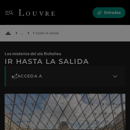
Ir hasta la salida
Louvre - Back to Home
Entradas
Menú
See all breadcrumbs
Ir hasta la salida
Back to Home
Los misterios del ala Richelieu
IR HASTA LA SALIDA
ACCEDA A