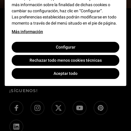
más información sobre la finalidad de dichas cookies o
cambiar su configuración, haz clic en “Configurar”.
Las preferencias establecidas podrán modificarse en todo
momento a través de del menú situado en el pie de página.
ACERCA DEL MUSEO
Más información
SITIOS CONEXOS
El Louvre en Francia y en el mundo
Configurar
Reglamento de visita
SOPORTE
Taquilla
Préstamos y depósitos
Rechazar todo menos cookies técnicas
Tienda online
Preguntas frecuentes
Aceptar todo
Colección
Contacto
Corpus
¡SÍGUENOS!
Empleo (en francés)
Hacer una donación
Privatización de espacios
Sala de prensa
¡Danos tu opinión!