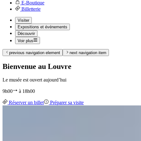
E-Boutique
Billetterie
Visiter
Expositions et événements
Découvrir
Voir plus
previous navigation element
next navigation item
Bienvenue au Louvre
Le musée est ouvert aujourd’hui
9h00
à
18h00
Réserver un billet
Préparer sa visite