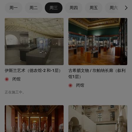
周一
周二
周三
周四
周五
周六
Nex
伊斯兰艺术（德农馆-2 和-1层）
古希腊文物 / 坎帕纳长廊（叙利
馆1层）
闭馆
闭馆
正在施工中。