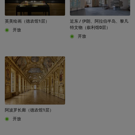
英美绘画（德农馆1层）
近东 / 伊朗、阿拉伯半岛、黎凡
特文物（叙利馆0层）
开放
开放
阿波罗长廊（德农馆1层）
开放