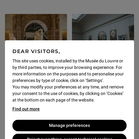
DEAR VISITORS,
This site uses cookies, installed by the Musée du Louvre or
by third parties, to improve your browsing experience. For
欧洲雕塑（1500-1800年）（德
西班牙绘画（德农馆1层）
more information on the purposes and to personalise your
农馆0层）
部分开放
preferences by type of cookie, click on ‘Settings’.
部分开放
You may modify your preferences at any time, and remove
720至734號房間目前關閉。
your consent to the use of cookies, by clicking on ‘Cookies’
at the bottom on each page of the website.
Find out more
Manage preferences