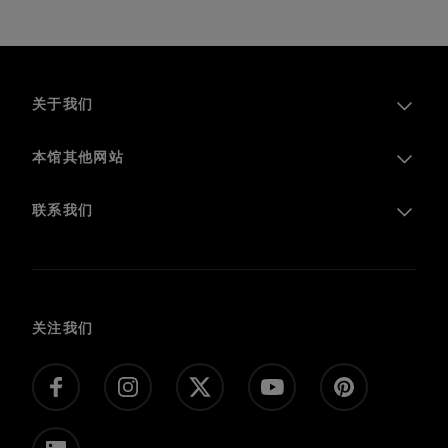
关于我们
本馆其他网站
活跃于法国及全球的卢浮宫
参观条例
联系我们
在线购票
在线纪念品店
常见问题解答
馆藏
联系我们
语料库
关注我们
满意度调查
在线捐款
私人包场、私人参观、影视拍摄
媒体