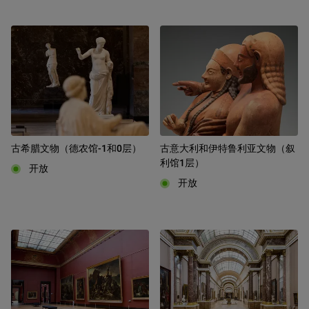
古希腊文物（德农馆-1和0层）
古意大利和伊特鲁利亚文物（叙
利馆1层）
开放
开放