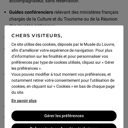
accompagnateur, sans réservation.
Guides conférenciers
relevant des ministères français
chargés de la Culture et du Tourisme ou de la Réunion
des musées nationaux.
CHERS VISITEURS,
Membres de l’ICOM.
Ce site utilise des cookies, déposés par le Musée du Louvre,
Personnels du ministère de la Culture
(Carte culture):
afin d’améliorer votre expérience de navigation. Pour plus
uniquement pour le porteur de carte. Tout invité doit
d’information sur les finalités et pour personnaliser vos
effectuer une réservation.
préférences par type de cookies utilisés, cliquez sur « Gérer
les préférences ».
Membres de la Maison des Artistes
et Artistes
Vous pouvez modifier à tout moment vos préférences, et
professionnels des arts graphiques, plastiques et
notamment retirer votre consentement pour l’utilisation de
cookies, en cliquant sur « Cookies » en bas de chaque page
photographiques cités à l’article L.382-1 du code de la
du site.
Sécurité sociale.
En savoir plus
Etudiants de l'Ecole du Louvre.
Gérer les préférences
Détenteurs d'un Laissez-passer Louvre.