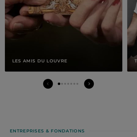
LES AMIS DU LOUVRE
Ressources Petit Louvre précédentes
Following Petit Louvre 
1 sur 7
ENTREPRISES & FONDATIONS