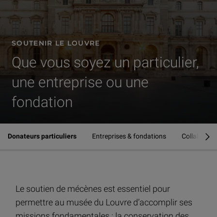
SOUTENIR LE LOUVRE
Que vous soyez un particulier,
une entreprise ou une
fondation
Soutenir le Louvre
Donateurs particuliers
Entreprises & fondations
Collaborat
se
Le soutien de mécènes est essentiel pour
permettre au musée du Louvre d’accomplir ses
missions fondamentales : la conservation des