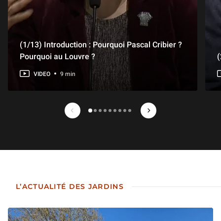
(1/13) Introduction : Pourquoi Pascal Cribier ?
Pourquoi au Louvre ?
(
VIDEO
9 min
Précédent - Featured on Louvre+
Suivant - Featured on
1 sur 9
L’ACTUALITÉ DES JARDINS