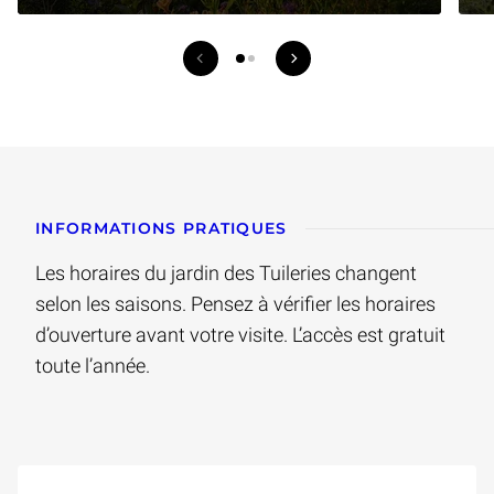
Ressources Petit Louvre précédentes
Following Petit Louvre res
1 sur 2
INFORMATIONS PRATIQUES
Les horaires du jardin des Tuileries changent
selon les saisons. Pensez à vérifier les horaires
d’ouverture avant votre visite. L’accès est gratuit
toute l’année.