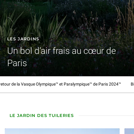
LES JARDINS
Un bol d’air frais au cœur de
Paris
Découvrir | Les jardins
retour de la Vasque Olympique™ et Paralympique™ de Paris 2024™
Bi
LE JARDIN DES TUILERIES