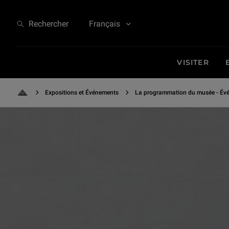
Israel Galván au Louvre - Grand Week-end Espagne
Rechercher
Français
VISITER
Expositions et Événements
La programmation du musée - Évé
Retour à l'accueil