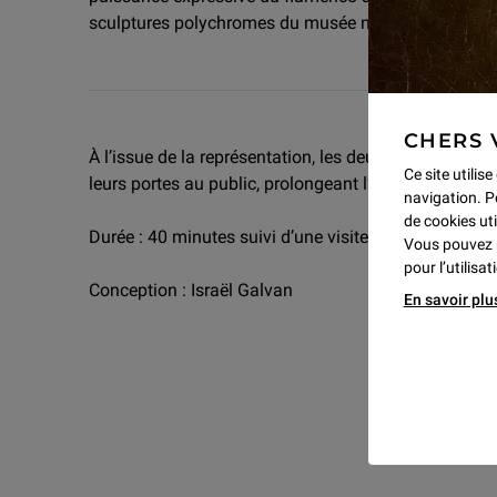
sculptures polychromes du musée national de Vallad
CHERS 
À l’issue de la représentation, les deux expositions
Ce site utilis
leurs portes au public, prolongeant l’expérience au
navigation. P
de cookies uti
Durée : 40 minutes suivi d’une visite libre de l’expos
Vous pouvez 
pour l’utilisa
Conception : Israël Galvan
En savoir plu