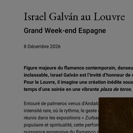
Israel Galván au Louvre
Grand Week-end Espagne
8 Décembre 2026
Figure majeure du flamenco contemporain, danseur
inclassable, Israel Galván est l’invité d’honneur 
Pour le Louvre, il imagine une création inédite sou
temps d’une soirée en une vibrante
plaza de toros
.
Entouré de palmeros venus d’Andalousie, l’artiste dé
intensité rare, où le rythme, le geste et la voix dial
réunis dans les expositions « Zurbarán », et « Sculpte
populaire et spiritualité, cette performance exception
puissance expressive du flamenco avec les toiles du