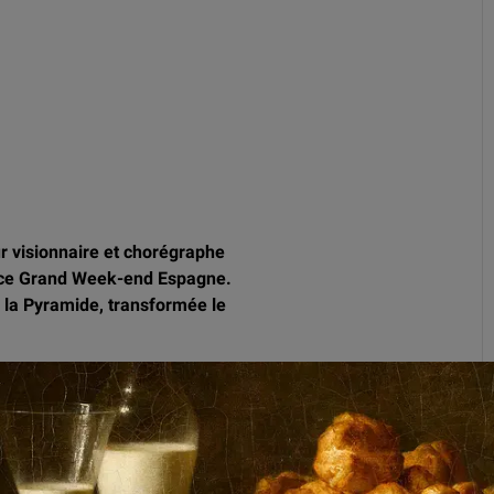
 visionnaire et chorégraphe
de ce Grand Week-end Espagne.
s la Pyramide, transformée le
ploie un spectacle d’une
oguent avec les chefs-d’œuvre
r la couleur ». Entre ferveur
nelle fait résonner la
 maître espagnol et les