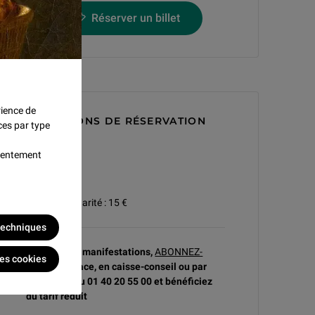
Réserver un billet
rience de
CONDITIONS DE RÉSERVATION
ces par type
nsentement
Tarif A
plein : 38 €
réduit : 33 €
jeune et solidarité : 15 €
 techniques
A partir de 5 manifestations,
ABONNEZ-
les cookies
VOUS
sur place, en caisse-conseil ou par
téléphone au 01 40 20 55 00 et bénéficiez
du tarif réduit