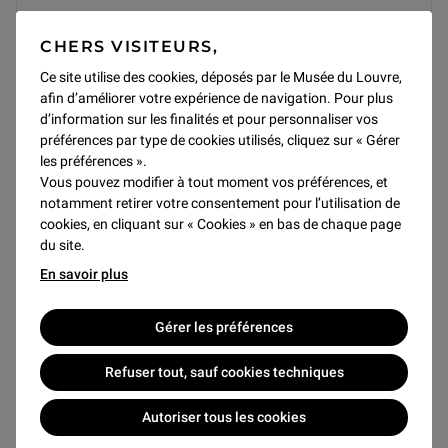
Par téléphone
01 40 20 55 00
CHERS VISITEURS,
Du lundi au samedi (sauf mardi) de 9h à 17h
Ce site utilise des cookies, déposés par le Musée du Louvre,
Les billets sont envoyés par courriel. Lorsque le courriel
afin d’améliorer votre expérience de navigation. Pour plus
n’est pas indiqué, les billets sont envoyés par courrier
d’information sur les finalités et pour personnaliser vos
postal ou à retirer à l’accueil de l’auditorium (30 minutes
préférences par type de cookies utilisés, cliquez sur « Gérer
avant le début de la séance).
les préférences ».
Les places non retirées ne sont ni remboursées ni
Vous pouvez modifier à tout moment vos préférences, et
échangées.
notamment retirer votre consentement pour l’utilisation de
En cas de tarif réduit, le justificatif sera demandé le jour
cookies, en cliquant sur « Cookies » en bas de chaque page
de la manifestation. Si le justificatif ne correspond pas au
du site.
tarif réduit, le spectateur devra acheter un billet à tarif
plein.
En savoir plus
Accès Jusqu’à 17h30 : par le passage Richelieu Après 17h30 :
Gérer les préférences
par la Pyramide uniquement
Refuser tout, sauf cookies techniques
Partager cet article
Autoriser tous les cookies