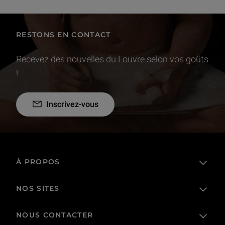
RESTONS EN CONTACT
Recevez des nouvelles du Louvre selon vos goûts
!
Inscrivez-vous
À PROPOS
NOS SITES
L'établissement public
Le Louvre en France et dans le monde
NOUS CONTACTER
Billetterie
Règlement de visite