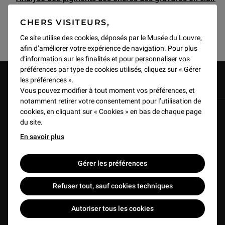
- obscure : projet Claro
, Séverine Lepape, à l'auditorium
CHERS VISITEURS,
le 29/11/2017.
Ce site utilise des cookies, déposés par le Musée du Louvre,
afin d’améliorer votre expérience de navigation. Pour plus
d’information sur les finalités et pour personnaliser vos
préférences par type de cookies utilisés, cliquez sur « Gérer
les préférences ».
Vous pouvez modifier à tout moment vos préférences, et
PRÉSENTATION DE L'EXPOSITION
notamment retirer votre consentement pour l’utilisation de
cookies, en cliquant sur « Cookies » en bas de chaque page
du site.
En savoir plus
Gérer les préférences
Jouer la vidéo Présentation de l'exposition : Gravure en clair-obscur. 
Refuser tout, sauf cookies techniques
Autoriser tous les cookies