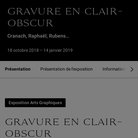
GRAVURE EN CLAIR-
OBSCUR
Cranach, Raphaël, Rubens…
18 octobre 2018 – 14 janvier 2019
Présentation
Présentation de l'exposition
Informations com
se
Exposition Arts Graphiques
GRAVURE EN CLAIR-
OBSCUR