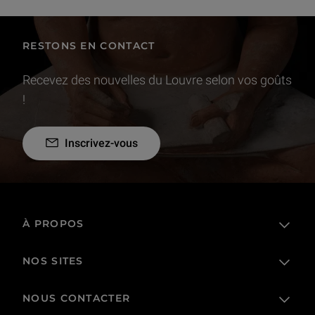
RESTONS EN CONTACT
Recevez des nouvelles du Louvre selon vos goûts
!
Inscrivez-vous
À PROPOS
NOS SITES
L'établissement public
Le Louvre en France et dans le monde
NOUS CONTACTER
Billetterie
Règlement de visite