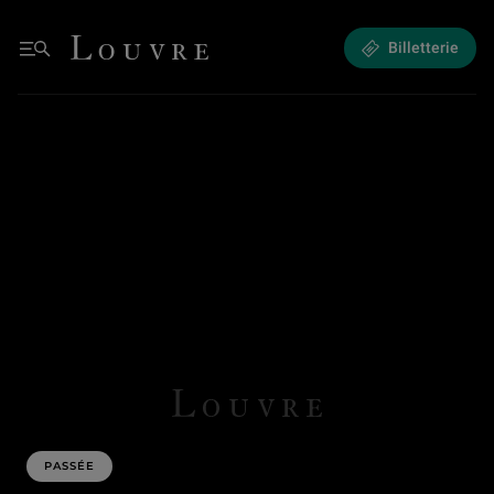
Gravure en clair-obscur - Cranach, Raphaël, Rubens…
Louvre - Retour à l'accueil
Billetterie
Menu
PASSÉE