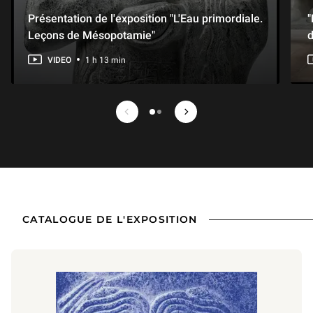
Présentation de l'exposition "L'Eau primordiale.
"
Leçons de Mésopotamie"
d
VIDEO
1 h 13 min
Media précédent
Media suivant
1 sur 2
CATALOGUE DE L'EXPOSITION