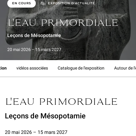
EN COURS
EXPOSITION D’ACTUALITÉ
L'EAU PRIMORDIALE
Leçons de Mésopotamie
20 mai 2026 – 15 mars 2027
tion
vidéos associées
Catalogue de l'exposition
Autour de l
L'EAU PRIMORDIALE
Leçons de Mésopotamie
20 mai 2026 – 15 mars 2027