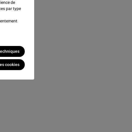
rience de
ces par type
nsentement
 techniques
les cookies