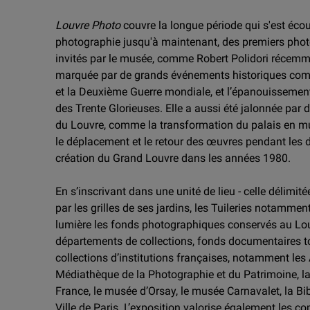
Louvre Photo
couvre la longue période qui s'est écou
photographie jusqu'à maintenant, des premiers phot
invités par le musée, comme Robert Polidori récemme
marquée par de grands événements historiques co
et la Deuxième Guerre mondiale, et l’épanouissement
des Trente Glorieuses. Elle a aussi été jalonnée par 
du Louvre, comme la transformation du palais en m
le déplacement et le retour des œuvres pendant les d
création du Grand Louvre dans les années 1980.
En s’inscrivant dans une unité de lieu - celle délimitée
par les grilles de ses jardins, les Tuileries notammen
lumière les fonds photographiques conservés au Lou
départements de collections, fonds documentaires tou
collections d’institutions françaises, notamment les 
Médiathèque de la Photographie et du Patrimoine, la
France, le musée d’Orsay, le musée Carnavalet, la Bib
Ville de Paris. L’exposition valorise également les 