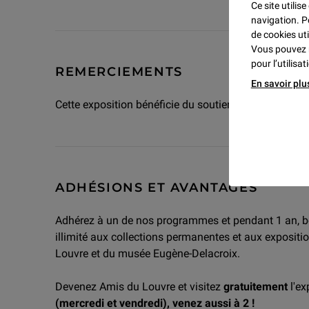
Ce site utilis
navigation. P
de cookies uti
Vous pouvez 
pour l’utilisa
REMERCIEMENTS
En savoir plu
Cette exposition bénéficie du soutien de
Visa Infinite
ADHÉSIONS ET AVANTAGES
Adhérez à un de nos programmes et pendant 1 an, bén
illimité aux collections permanentes et aux exposit
Louvre et du musée Eugène-Delacroix.
Devenez Amis du Louvre et visitez
gratuitement
l'ex
(mercredi et vendredi)
,
venez aussi à 2 !