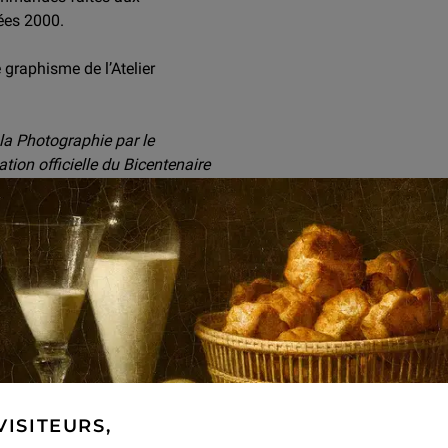
nées 2000.
 graphisme de l’Atelier
 la Photographie par le
tion officielle du Bicentenaire
chargée de mission auprès du
VISITEURS,