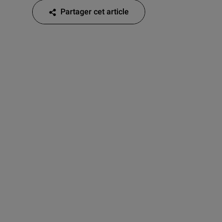
Partager cet article
Partager cet article sur Facebook
Partager cet article sur Twitter
Partager cet article sur Linkedin