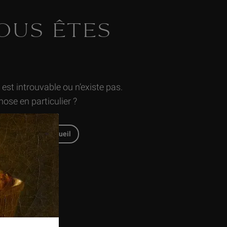
VOUS ÊTES
st introuvable ou n’existe pas.
ose en particulier ?
tour en page d'accueil