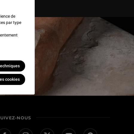
rience de
ces par type
nsentement
 techniques
les cookies
SUIVEZ-NOUS