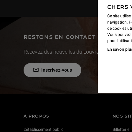
CHERS 
Ce site utilis
navigation. P
de cookies uti
Vous pouvez 
RESTONS EN CONTACT
pour l’utilisa
En savoir plu
Recevez des nouvelles du Louvre selon vos goût
Inscrivez-vous
À PROPOS
NOS SI
L'établissement public
Billetterie