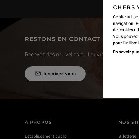
CHERS 
Ce site utilis
navigation. P
de cookies uti
Vous pouvez 
RESTONS EN CONTACT
pour l’utilisa
En savoir plu
Recevez des nouvelles du Louvre selon vos goût
Inscrivez-vous
À PROPOS
NOS SI
L'établissement public
Billetterie