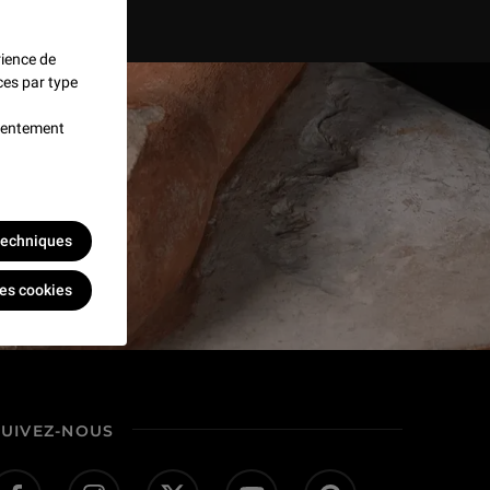
rience de
ces par type
nsentement
 techniques
les cookies
SUIVEZ-NOUS