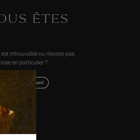
VOUS ÊTES
st introuvable ou n’existe pas.
ose en particulier ?
tour en page d'accueil