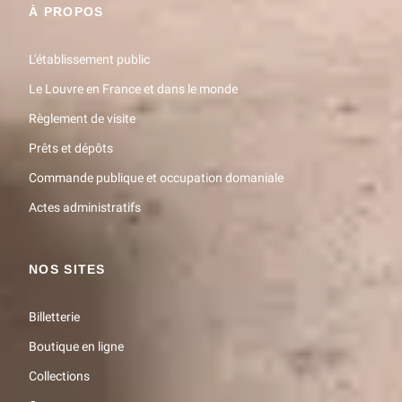
À PROPOS
L'établissement public
Le Louvre en France et dans le monde
Règlement de visite
Prêts et dépôts
Commande publique et occupation domaniale
Actes administratifs
NOS SITES
Billetterie
Boutique en ligne
Collections