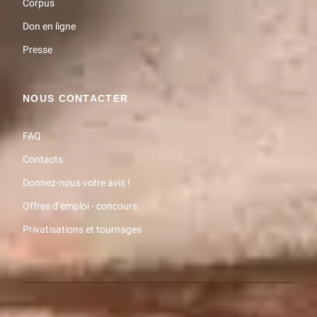
Corpus
Don en ligne
Presse
NOUS CONTACTER
FAQ
Contacts
Donnez-nous votre avis !
Offres d’emploi - concours
Privatisations et tournages