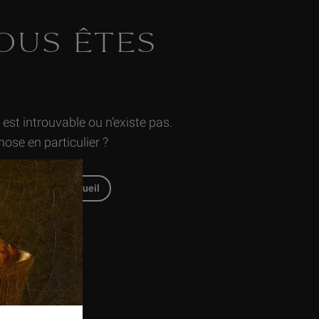
VOUS ÊTES
st introuvable ou n’existe pas.
ose en particulier ?
tour en page d'accueil