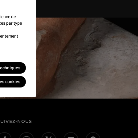
rience de
ces par type
nsentement
 techniques
les cookies
SUIVEZ-NOUS