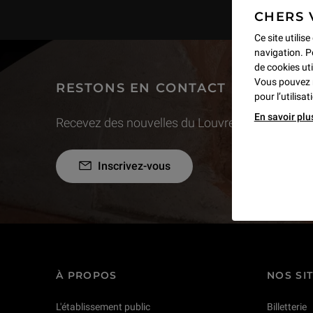
CHERS 
Ce site utilis
navigation. P
de cookies uti
Vous pouvez 
RESTONS EN CONTACT
pour l’utilisa
En savoir plu
Recevez des nouvelles du Louvre selon vos goût
Inscrivez-vous
À PROPOS
NOS SI
L'établissement public
Billetterie