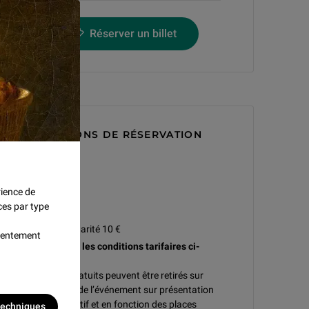
Réserver un billet
CONDITIONS DE RÉSERVATION
Tarif B
À l’unité :
rience de
plein 25 €
ces par type
réduit 20 €
jeune et solidarité 10 €
nsentement
Gratuit : voir les conditions tarifaires ci-
dessous.
Les billets gratuits peuvent être retirés sur
place le jour de l’événement sur présentation
d’un justificatif et en fonction des places
 techniques