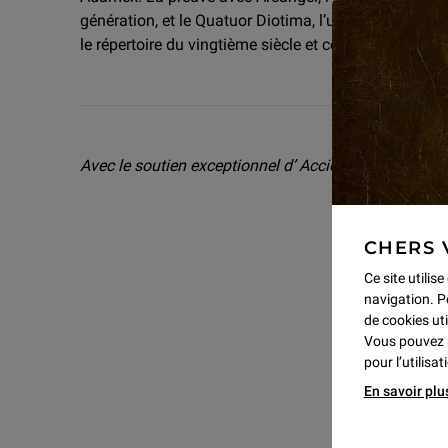
génération, et le Quatuor Diotima, l’une des formati
le répertoire du vingtième siècle et celui de notre tem
Avec le soutien exceptionnel d’ Acción Cultural Espa
CHERS 
Ce site utilis
navigation. P
de cookies uti
Vous pouvez 
pour l’utilisa
En savoir plu