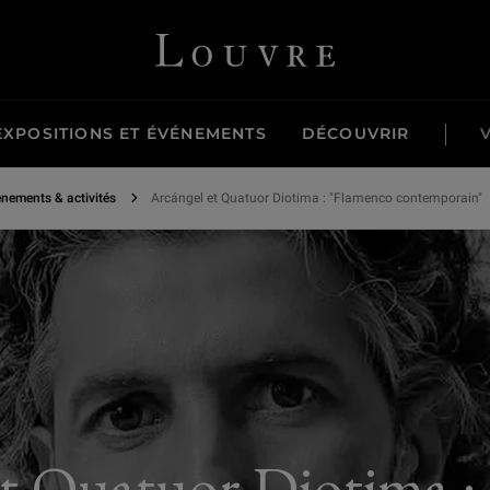
elo, Adamek, Ravel.
Louvre - Retour à l'accueil
EXPOSITIONS ET ÉVÉNEMENTS
DÉCOUVRIR
nements & activités
Arcángel et Quatuor Diotima : "Flamenco contemporain"
et Quatuor Diotima :