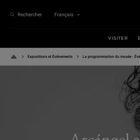
Arcángel et Quatuor Diotima : "Flamenco contemporain" - Oeuvres de Sot
Rechercher
Français
VISITER
Expositions et Événements
La programmation du musée - Évé
Retour à l'accueil
Arcángel 