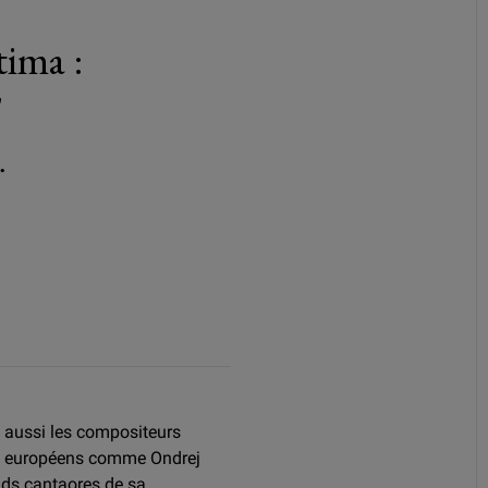
tima :
"
.
t aussi les compositeurs
ou européens comme Ondrej
nds cantaores de sa