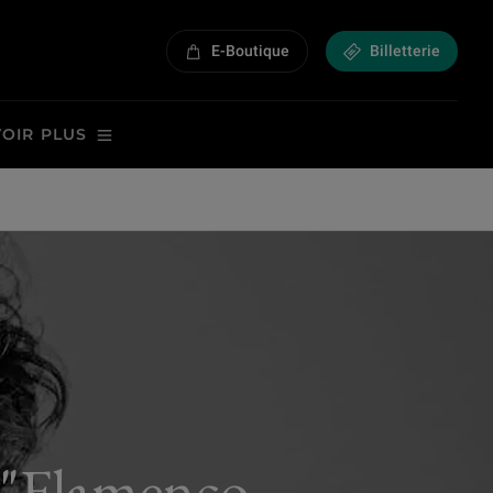
E-Boutique
Billetterie
VOIR PLUS
 "Flamenco