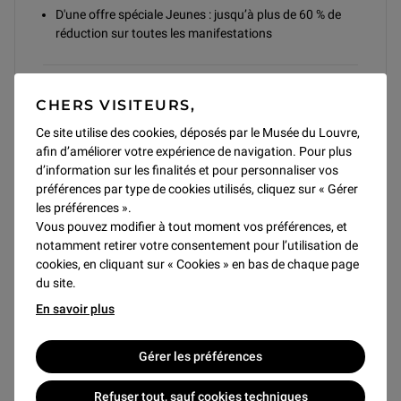
D'une offre spéciale Jeunes : jusqu’à plus de 60 % de
réduction sur toutes les manifestations
Achat
CHERS VISITEURS,
Ce site utilise des cookies, déposés par le Musée du Louvre,
Sur place
afin d’améliorer votre expérience de navigation. Pour plus
Caisses de l'auditorium
d’information sur les finalités et pour personnaliser vos
Par correspondance
préférences par type de cookies utilisés, cliquez sur « Gérer
À l’aide du formulaire de réservation à renvoyer à :
les préférences ».
Billetterie de l’auditorium
Vous pouvez modifier à tout moment vos préférences, et
Musée du Louvre
notamment retirer votre consentement pour l’utilisation de
75058 Paris Cedex 01
cookies, en cliquant sur « Cookies » en bas de chaque page
Par téléphone
du site.
01 40 20 55 00
En savoir plus
Du lundi au samedi (sauf mardi) de 9h à 17h, uniquement
par carte bancaire.
Les billets commandés par téléphone sont expédiés à
Gérer les préférences
domicile 10 jours avant la date de la manifestation, sinon
les retirer en caisse.
Refuser tout, sauf cookies techniques