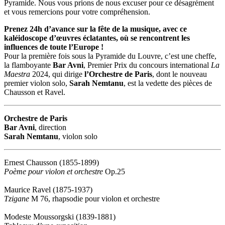
Pyramide. Nous vous prions de nous excuser pour ce désagrément
et vous remercions pour votre compréhension.
Prenez 24h d’avance sur la fête de la musique, avec ce
kaléidoscope d’œuvres éclatantes, où se rencontrent les
influences de toute l’Europe !
Pour la première fois sous la Pyramide du Louvre, c’est une cheffe,
la flamboyante
Bar Avni
, Premier Prix du concours international
La
Maestra
2024, qui dirige
l’Orchestre de Paris
, dont le nouveau
premier violon solo,
Sarah Nemtanu
, est la vedette des pièces de
Chausson et Ravel.
Orchestre de Paris
Bar Avni
, direction
Sarah Nemtanu
, violon solo
Ernest Chausson (1855-1899)
Poème pour violon et orchestre
Op.25
Maurice Ravel
(1875-1937)
Tzigane
M 76, rhapsodie pour violon et orchestre
Modeste Moussorgski (1839-1881)