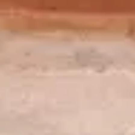
Partager cet article
A travers les collections de sculptures, un petit bonhomme
de papier accompagne les enfants dans l’observation du
corps humain. Une tête, un buste, des bras et des jambes,
pas à pas, le personnage prend forme grâce au dessin. Une
aventure à partager en famille !
Tous les mercredis, samedis et dimanches à 14h30
Tous les jours pendant les vacances scolaires à 14h30
(zone C), sauf le lundi (jusqu'au 20 mai)
Pour accéder à la visite, chaque participant doit être
détenteur d'un billet d'atelier
et
d'un billet d'entrée du
musée.
Chaque enfant doit être accompagné par un adulte porteur
de billets, durant l'entièreté de la visite. Merci de
télécharger/imprimer vos billets d'entrée et d'atelier à