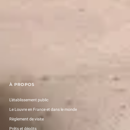
l'avance.
CONDITIONS DE RÉSERVATION
Visite – Tarif plein : 12 €
(à compléter par un billet d'entrée)
Billet d'entrée au musée 22€ ou 32€.
Consultez la liste des
Restons en contact
gratuités
.
Recevez des nouvelles du Louvre selon vos goûts !
Inscrivez-vous
Visite – Tarif réduit : 9 €
(à compléter par un billet d'entrée)
Billet d'entrée au musée 22€ ou 32€.
Consultez la liste des
gratuités
À PROPOS
.
L'établissement public
Le Louvre en France et dans le monde
Règlement de visite
Prêts et dépôts