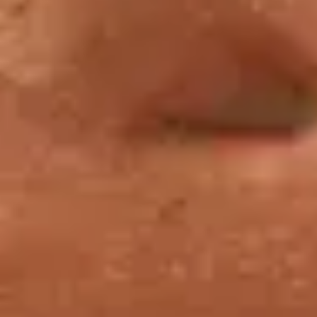
Mercredi, Samedi et Dimanche
Informations générales
14H30
Horaire(s)
ACCUEIL DES GROUPES,
Lieu
SOUS PYRAMIDE
d'accueil
FRANÇAIS
Langue(s)
Réserver un billet