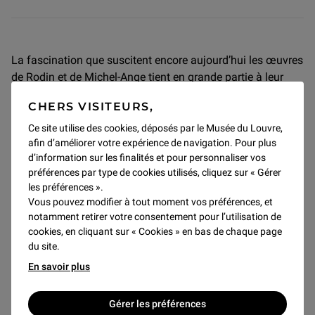
La fascination que suscitent encore aujourd’hui les œuvres
de Rodin et de Michel-Ange tient en grande partie à leur
aspect inachevé : contraste entre la matière brute et les
CHERS VISITEURS,
parties polies, visibilité de la trace du geste sculptural,
impression que l’œuvre laisse entrevoir les secrets mêmes
Ce site utilise des cookies, déposés par le Musée du Louvre,
afin d’améliorer votre expérience de navigation. Pour plus
de sa création. De cette tension entre la forme qui surgit et
d’information sur les finalités et pour personnaliser vos
la matière encore résistante naît ce que l’on désigne depuis
préférences par type de cookies utilisés, cliquez sur « Gérer
le 18ème siècle sous le nom de
non finito
.
les préférences ».
Vous pouvez modifier à tout moment vos préférences, et
Rodin a longuement regardé les sculptures inachevées de
notamment retirer votre consentement pour l’utilisation de
Michel-Ange et s’est emparé de cette esthétique pour en
cookies, en cliquant sur « Cookies » en bas de chaque page
faire l’une des marques de sa modernité. Ainsi, de même
du site.
que les figures des
Esclaves
de Michel-Ange semblent
En savoir plus
émerger du marbre sans jamais s’en libérer entièrement, les
marbres tardifs de Rodin laissent apparaître, à côté d’un
Gérer les préférences
visage poli, la pierre à peine entamée. La surface non finie