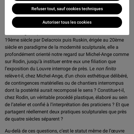
semble alors rendre visible ce qui résiste à la
Refuser tout, sauf cookies techniques
représentation : le rocher, l’immatériel, le végétal, ce seuil
incertain entre apparition et disparition.
Autoriser tous les cookies
Mais cette catégorie, forgée à propos des inachevés
michelangelesques, n’a cessé de fluctuer. Réévaluée au
19ème siècle par Delacroix puis Ruskin, érigée au 20ème
siècle en paradigme de la modernité sculpturale, elle a
profondément orienté notre regard sur Michel-Ange comme
sur Rodin, jusqu’à instituer entre eux une filiation que
l’exposition du Louvre interroge de près. Le
non finito
relève-t-il, chez Michel-Ange, d’un choix esthétique délibéré,
de contingences matérielles ou de chantiers interrompus
dont la postérité aurait recomposé le sens ? Constitue-t-il,
chez Rodin, un véritable procédé plastique, élaboré au sein
de l’atelier et confié à l’interprétation des praticiens ? Et que
partagent réellement deux pratiques sculpturales que près
de quatre siècles séparent ?
Au-delà de ces questions, c’est le statut même de l’œuvre