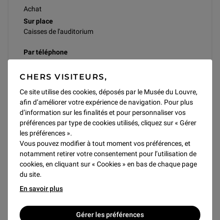
Achat
Sur place
Caisses de l'auditorium
Par téléphone
01 40 20 55 00
Du lundi au samedi (sauf mardi) de 9h à 17h
CHERS VISITEURS,
Les billets sont envoyés par courriel. Lorsque le courriel
Ce site utilise des cookies, déposés par le Musée du Louvre,
n’est pas indiqué, les billets sont envoyés par courrier
afin d’améliorer votre expérience de navigation. Pour plus
postal ou à retirer à l’accueil de l’auditorium (30 minutes
d’information sur les finalités et pour personnaliser vos
avant le début de la séance).
préférences par type de cookies utilisés, cliquez sur « Gérer
Les places non retirées ne sont ni remboursées ni
les préférences ».
échangées.
Vous pouvez modifier à tout moment vos préférences, et
En cas de tarif réduit, le justificatif sera demandé le jour
notamment retirer votre consentement pour l’utilisation de
de la manifestation. Si le justificatif ne correspond pas au
cookies, en cliquant sur « Cookies » en bas de chaque page
tarif réduit, le spectateur devra acheter un billet à tarif
du site.
plein.
En savoir plus
Acheter avec la FNAC
Gérer les préférences