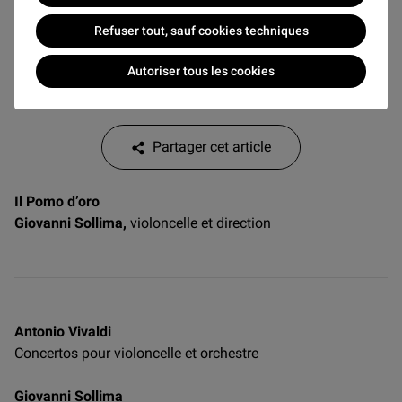
Accès
Refuser tout, sauf cookies techniques
Jusqu’à 17h30 : par le passage Richelieu
Après 17h30 : par la Pyramide uniquement
Autoriser tous les cookies
Partager cet article
Il Pomo d’oro
Giovanni Sollima,
violoncelle et direction
Antonio Vivaldi
Concertos pour violoncelle et orchestre
Giovanni Sollima