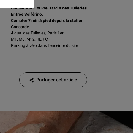
Accès :
Domaine du Louvre, Jardin des Tuileries
Entrée Solférino.
Compter 7 min à pied depuis la station
Concorde.
4 quai des Tuileries, Paris 1er
M1, M8, M12, RER C
Parking à vélo dans l’enceinte du site
Partager cet article
Partager cet article sur Facebook
Partager cet article sur Twitter
Partager cet article sur Linkedin