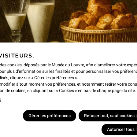
 interprète globe-trotteuse
VISITEURS,
utes, les nuits et les
e des cookies, déposés par le Musée du Louvre, afin d’améliorer votre expé
r sa voix unique, expressive
our plus d’information sur les finalités et pour personnaliser vos préféren
ixties et seventies, mêlant
lisés, cliquez sur « Gérer les préférences ».
ou minimale, chaque chanson
modifier à tout moment vos préférences, et notamment retirer votre co
en Ann livre un concert d’une
tion de cookies, en cliquant sur « Cookies » en bas de chaque page du site.
iversel. La Ville-lumière se
s
Gérer les préférences
Refuser tout, sauf cookies
Autoriser tous 