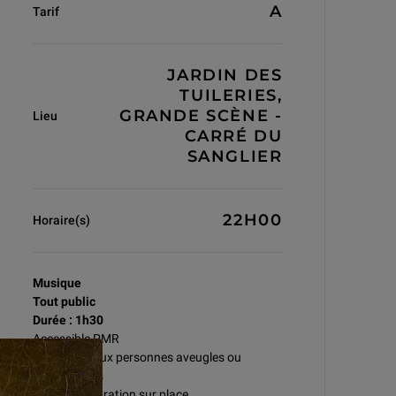
A
Tarif
JARDIN DES
TUILERIES,
GRANDE SCÈNE -
Lieu
CARRÉ DU
SANGLIER
22H00
Horaire(s)
Musique
Tout public
Durée : 1h30
Accessible PMR
Accessible aux personnes aveugles ou
malvoyantes
Bar et restauration sur place