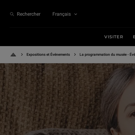
Keren Ann - Paris Amour
Rechercher
Français
VISITER
Expositions et Événements
La programmation du musée - Évé
Retour à l'accueil