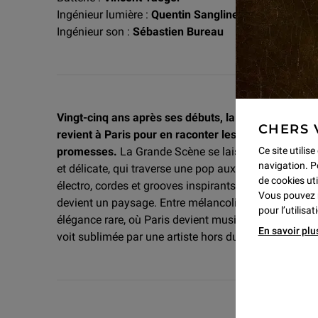
Ingénieur lumière :
Quentin Sangline
Ingénieur son :
Sébastien Bureau
Vingt-cinq ans après ses débuts, la compositrice et
CHERS 
revient à Paris pour en raconter les lumières, les do
Ce site utilis
promesses.
La Grande Scène se laissera envoûter pa
navigation. P
et délicate, qui traverse une pop aux réminiscences s
de cookies uti
électro, cordes et grooves inspirants. Orchestrale 
Vous pouvez 
devient un paysage. Entre mélancolie et énergie, Ker
pour l’utilisa
élégance rare, où Paris devient musique et l’intime un
En savoir plu
voit sublimée par une artiste hors du temps…