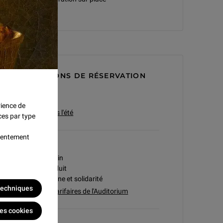
CONDITIONS DE RÉSERVATION
ACHAT SUR
rience de
Festival Paris l'été
ces par type
nsentement
Tarif A
38 € Tarif plein
33 € Tarif réduit
15 € Tarif jeune et solidarité
 techniques
Conditions tarifaires de l'Auditorium
les cookies